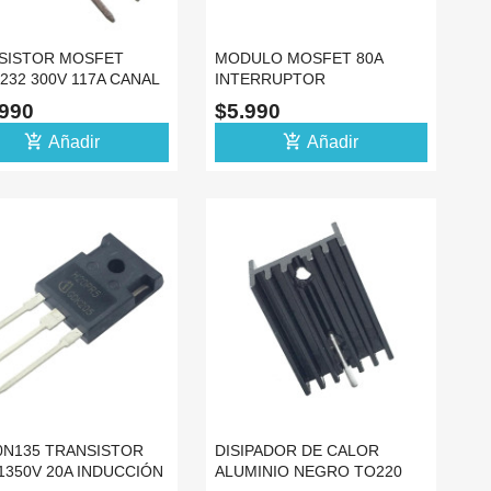
SISTOR MOSFET
MODULO MOSFET 80A
232 300V 117A CANAL
INTERRUPTOR
247
TRANSISTOR PWM
.990
$5.990
POTENCIA
add_shopping_cart
add_shopping_cart
Añadir
Añadir
0N135 TRANSISTOR
DISIPADOR DE CALOR
1350V 20A INDUCCIÓN
ALUMINIO NEGRO TO220