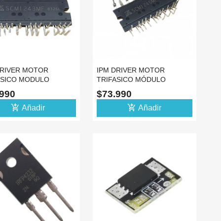
DRIVER MOTOR
IPM DRIVER MOTOR
ASICO MODULO
TRIFASICO MÓDULO
43MF 600V 15A IGBT
SCM1245MF 600V 20A IGBT
.990
$73.990
DIP
add_shopping_cart
add_shopping_cart
Añadir
Añadir