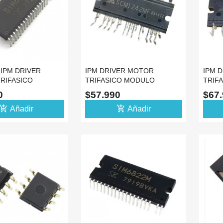
IPM DRIVER
IPM DRIVER MOTOR
IPM 
RIFASICO
TRIFASICO MODULO
TRIF
 600V 5A
SCM1242MF 600V 15A IGBT
SCM12
90
$57.990
$67
L
DIP
DIP
d_shopping_cart
add_shopping_cart
Añadir
Añadir