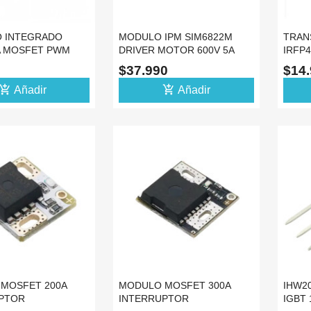
O INTEGRADO
MODULO IPM SIM6822M
TRAN
A MOSFET PWM
DRIVER MOTOR 600V 5A
IRFP4
8 12A
LAVADORA LG
N TO-
$37.990
$14
d_shopping_cart
add_shopping_cart
Añadir
Añadir
MOSFET 200A
MODULO MOSFET 300A
IHW2
PTOR
INTERRUPTOR
IGBT 