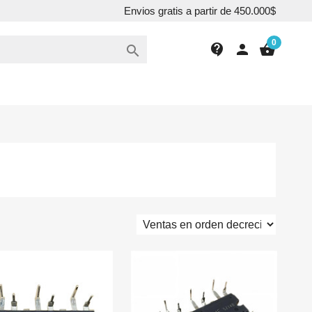
Envios gratis a partir de 450.000$
0
contact_support
person
shopping_basket
