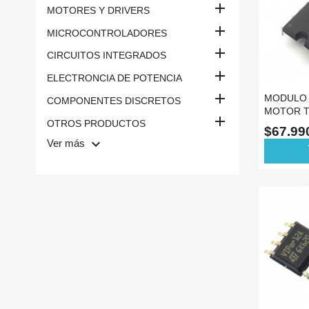

MOTORES Y DRIVERS

MICROCONTROLADORES

CIRCUITOS INTEGRADOS

ELECTRONCIA DE POTENCIA

MODULO 
COMPONENTES DISCRETOS
MOTOR T

OTROS PRODUCTOS
SIM6827M
$67.9
ORIGINA
keyboard_arrow_down
Ver más
ad