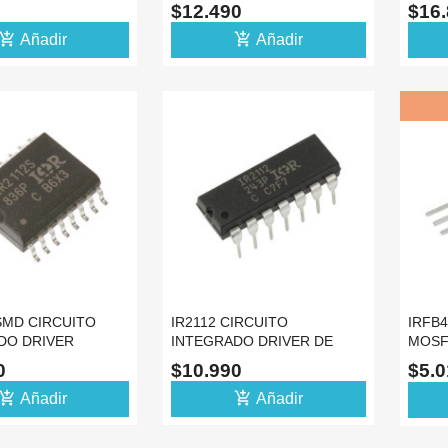
TOR PWM
TRANSISTOR PWM
H20P
$12.490
$16
A
POTENCIA
d_shopping_cart
add_shopping_cart
Añadir
Añadir
SMD CIRCUITO
IR2112 CIRCUITO
IRFB
DO DRIVER
INTEGRADO DRIVER DE
MOSF
INVERSOR UPS
MOSFET PARA INVERSOR
AMPL
90
$10.990
$5.
UPS
d_shopping_cart
add_shopping_cart
Añadir
Añadir