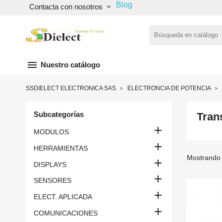
Blog
Contacta con nosotros
keyboard_arrow_down
menu
Nuestro catálogo
SSDIELECT ELECTRONICA SAS
ELECTRONCIA DE POTENCIA
Subcategorías
Tran

MODULOS

HERRAMIENTAS
Mostrando 

DISPLAYS

SENSORES

ELECT. APLICADA

COMUNICACIONES