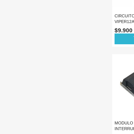
CIRCUIT
VIPER12
SMD SOP 
$9.900
ad
MODULO 
INTERRU