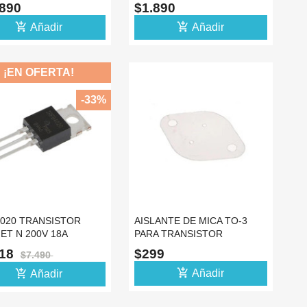
R5
20X15X10MM
.890
$1.890
add_shopping_cart
add_shopping_cart
Añadir
Añadir
¡EN OFERTA!
-33%
4020 TRANSISTOR
AISLANTE DE MICA TO-3
ET N 200V 18A
PARA TRANSISTOR
IFICADOR DE AUDIO
REGULADOR TO3 3055 338
018
$299
$7.490
add_shopping_cart
add_shopping_cart
Añadir
Añadir