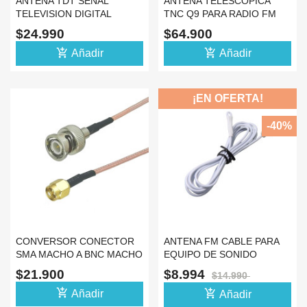
ANTENA TDT SEÑAL
ANTENA TELESCOPICA
TELEVISION DIGITAL
TNC Q9 PARA RADIO FM
CABLE 5M PARA
TRANSMISOR 5W 7W
$24.990
$64.900
INTERIORES
add_shopping_cart
add_shopping_cart
Añadir
Añadir
¡EN OFERTA!
-40%
CONVERSOR CONECTOR
ANTENA FM CABLE PARA
SMA MACHO A BNC MACHO
EQUIPO DE SONIDO
CABLE 10CM
MINICOMPONENTE
$21.900
$8.994
$14.990
add_shopping_cart
add_shopping_cart
Añadir
Añadir