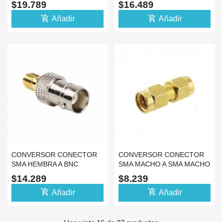
$19.789
$16.489
ADAPTADOR
add_shopping_cart
add_shopping_cart
Añadir
Añadir
CONVERSOR CONECTOR
CONVERSOR CONECTOR
SMA HEMBRA A BNC
SMA MACHO A SMA MACHO
HEMBRA COAXIAL
COAXIAL ADAPTADOR
$14.289
$8.239
ADAPTADOR
add_shopping_cart
add_shopping_cart
Añadir
Añadir