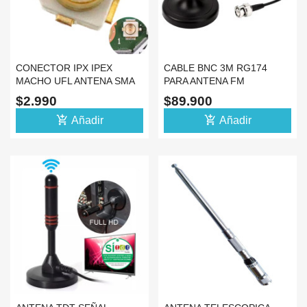
CONECTOR IPX IPEX
CABLE BNC 3M RG174
MACHO UFL ANTENA SMA
PARA ANTENA FM
RF GPS WIFI 4G LTE 50
TELESCOPICA BASE
$2.990
$89.900
MAGNETICA
add_shopping_cart
add_shopping_cart
Añadir
Añadir