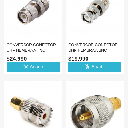
CONVERSOR CONECTOR
CONVERSOR CONECTOR
UHF HEMBRA A TNC
UHF HEMBRA A BNC
MACHO COAXIAL
MACHO COAXIAL
$24.990
$19.990
ADAPTADOR
ADAPTADOR
add_shopping_cart
add_shopping_cart
Añadir
Añadir