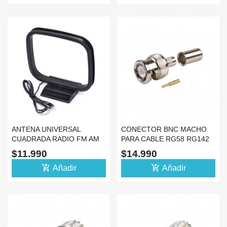
ANTENA UNIVERSAL
CONECTOR BNC MACHO
CUADRADA RADIO FM AM
PARA CABLE RG58 RG142
EQUIPO DE SONIDO
ANTENA FM
$11.990
$14.990
add_shopping_cart
add_shopping_cart
Añadir
Añadir