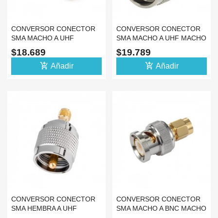
CONVERSOR CONECTOR
CONVERSOR CONECTOR
SMA MACHO A UHF
SMA MACHO A UHF MACHO
HEMBRA COAXIAL
COAXIAL ADAPTADOR
$18.689
$19.789
ADAPTADOR
add_shopping_cart
add_shopping_cart
Añadir
Añadir
CONVERSOR CONECTOR
CONVERSOR CONECTOR
SMA HEMBRA A UHF
SMA MACHO A BNC MACHO
MACHO COAXIAL
COAXIAL ADAPTADOR