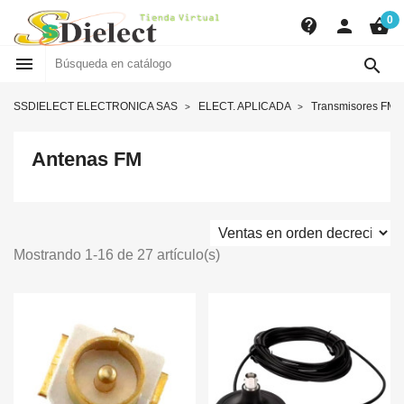
0
contact_support
person
shopping_basket


SSDIELECT ELECTRONICA SAS
ELECT. APLICADA
Transmisores FM
Antenas FM
Mostrando 1-16 de 27 artículo(s)