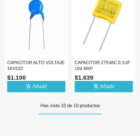
CAPACITOR ALTO VOLTAJE
CAPACITOR 275VAC 0.1UF
1KV222
104 MKP
$1.100
$1.639
add_shopping_cart
add_shopping_cart
Añadir
Añadir
Has visto 10 de 10 productos