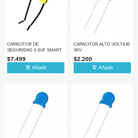
CAPACITOR DE
CAPACITOR ALTO VOLTAJE
SEGURIDAD 3.3UF SMART
3KV
SWITCH TUYA SIN NEUTRO
$7.499
$2.200
add_shopping_cart
add_shopping_cart
Añadir
Añadir