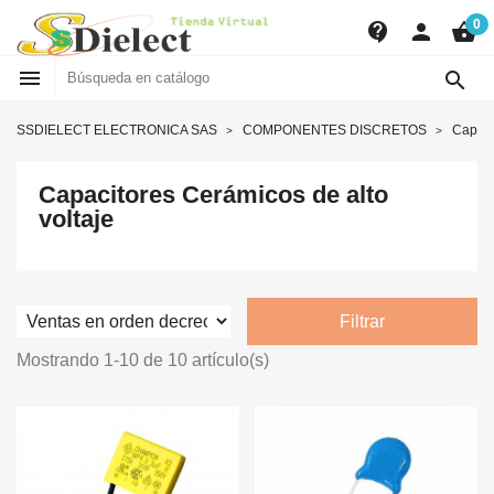
0
contact_support
person
shopping_basket


SSDIELECT ELECTRONICA SAS
COMPONENTES DISCRETOS
Capaci
Capacitores Cerámicos de alto
voltaje
Filtrar
Mostrando 1-10 de 10 artículo(s)