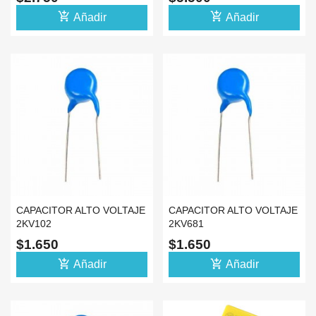
PRESICIÓN
add_shopping_cart
add_shopping_cart
Añadir
Añadir
CAPACITOR ALTO VOLTAJE
CAPACITOR ALTO VOLTAJE
2KV102
2KV681
$1.650
$1.650
add_shopping_cart
add_shopping_cart
Añadir
Añadir