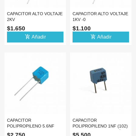
CAPACITOR ALTO VOLTAJE
CAPACITOR ALTO VOLTAJE
2KV
1KV -0
$1.650
$1.100
add_shopping_cart
add_shopping_cart
Añadir
Añadir
CAPACITOR
CAPACITOR
POLIPROPILENO 5.6NF
POLIPROPILENO 1NF (102)
(562) 63V DE ALTA
100V DE ALTA PRESICIÓN
$2.750
$5.500