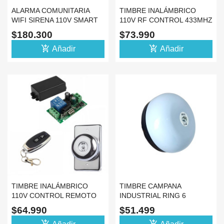
ALARMA COMUNITARIA
TIMBRE INALÁMBRICO
WIFI SIRENA 110V SMART
110V RF CONTROL 433MHZ
SWITCH TUYA 16A
FINCA O CASA CAMPO
$180.300
$73.990
add_shopping_cart
add_shopping_cart
Añadir
Añadir
TIMBRE INALÁMBRICO
TIMBRE CAMPANA
110V CONTROL REMOTO
INDUSTRIAL RING 6
RF 433MHZ PARA HOGAR
PULGADAS 110V COLOR
$64.990
$51.499
BLANCO
add_shopping_cart
add_shopping_cart