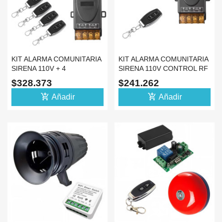
KIT ALARMA COMUNITARIA
KIT ALARMA COMUNITARIA
SIRENA 110V + 4
SIRENA 110V CONTROL RF
CONTROLES RF 433 ONOF
433 ONOFF RELE
$328.373
$241.262
add_shopping_cart
add_shopping_cart
Añadir
Añadir