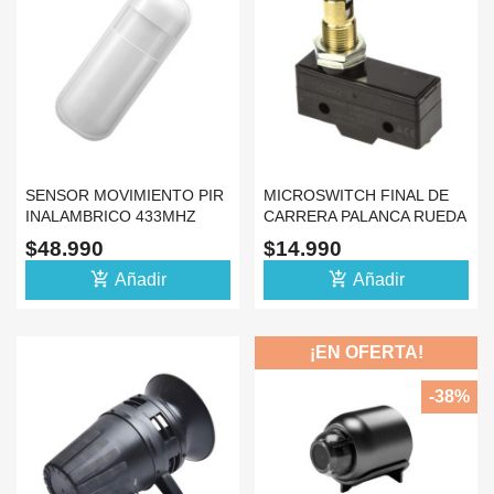
SENSOR MOVIMIENTO PIR
MICROSWITCH FINAL DE
INALAMBRICO 433MHZ
CARRERA PALANCA RUEDA
ALARMA ANTI MASCOTA
15A 250V
$48.990
$14.990
add_shopping_cart
add_shopping_cart
Añadir
Añadir
¡EN OFERTA!
-38%