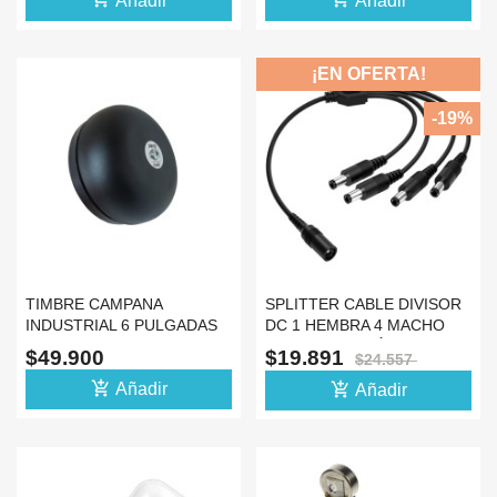
Añadir
Añadir
¡EN OFERTA!
-19%
TIMBRE CAMPANA
SPLITTER CABLE DIVISOR
INDUSTRIAL 6 PULGADAS
DC 1 HEMBRA 4 MACHO
110V COLOR NEGRO
ADAPTADOR CÁMARAS
$49.900
$19.891
$24.557
add_shopping_cart
add_shopping_cart
Añadir
Añadir