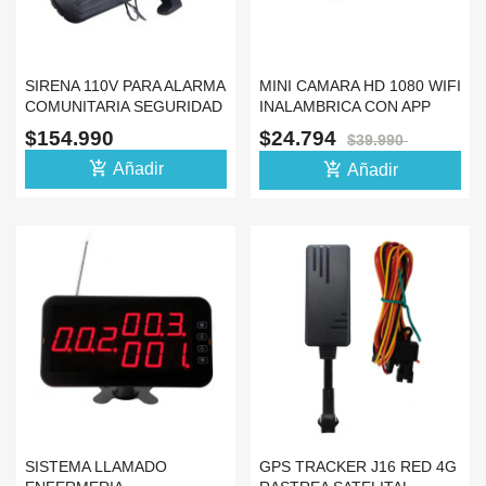
SIRENA 110V PARA ALARMA
MINI CAMARA HD 1080 WIFI
COMUNITARIA SEGURIDAD
INALAMBRICA CON APP
EMERGENCIA
$154.990
$24.794
$39.990
add_shopping_cart
add_shopping_cart
Añadir
Añadir
SISTEMA LLAMADO
GPS TRACKER J16 RED 4G