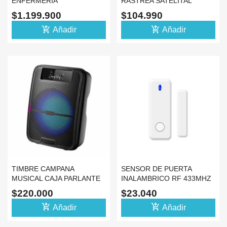
ENFERMERIA
RASTREA SATELITAL
INALAMBRICO PANTALLA
ALARMA MOTO CARRO
$1.199.900
$104.990
SIN SOFTWARE
add_shopping_cart
add_shopping_cart
Añadir
Añadir
TIMBRE CAMPANA
SENSOR DE PUERTA
MUSICAL CAJA PARLANTE
INALAMBRICO RF 433MHZ
CON MELODIA TM800
ALARMA VENTANA
$220.000
$23.040
add_shopping_cart
add_shopping_cart
Añadir
Añadir