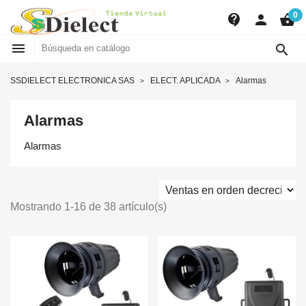
0
contact_support
person
shopping_basket


SSDIELECT ELECTRONICA SAS
ELECT. APLICADA
Alarmas
Alarmas
Alarmas
Mostrando 1-16 de 38 artículo(s)