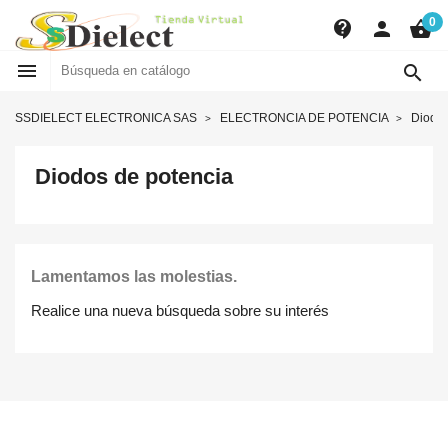
0
contact_support
person
shopping_basket


SSDIELECT ELECTRONICA SAS
ELECTRONCIA DE POTENCIA
Diodos
Diodos de potencia
Lamentamos las molestias.
Realice una nueva búsqueda sobre su interés