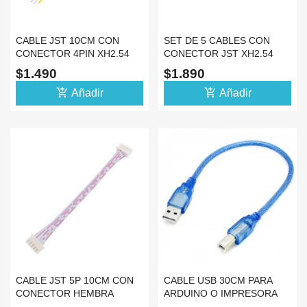
CABLE JST 10CM CON
SET DE 5 CABLES CON
CONECTOR 4PIN XH2.54
CONECTOR JST XH2.54
5PIN 10CM
$1.490
$1.890
add_shopping_cart
add_shopping_cart
Añadir
Añadir
CABLE JST 5P 10CM CON
CABLE USB 30CM PARA
CONECTOR HEMBRA
ARDUINO O IMPRESORA
DOBLE
TIPO A A TIPO B -5