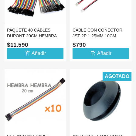
PAQUETE 40 CABLES
CABLE CON CONECTOR
DUPONT 20CM HEMBRA
JST 2P 1.25MM 10CM
HEMBRA PARA ARDUINO
$11.590
$790
add_shopping_cart
add_shopping_cart
Añadir
Añadir
AGOTADO