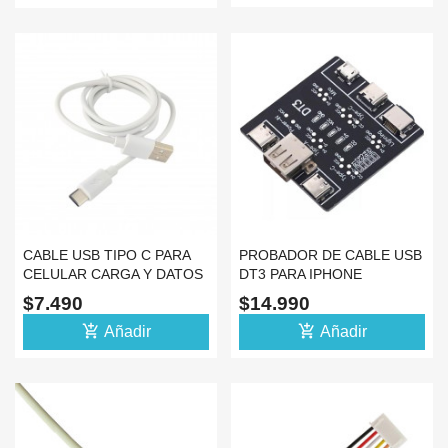
CABLE USB TIPO C PARA
PROBADOR DE CABLE USB
CELULAR CARGA Y DATOS
DT3 PARA IPHONE
1M
ANDROID TIPO C
$7.490
$14.990
add_shopping_cart
add_shopping_cart
Añadir
Añadir