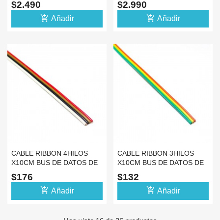
$2.490
$2.990
add_shopping_cart
add_shopping_cart
Añadir
Añadir
CABLE RIBBON 4HILOS
CABLE RIBBON 3HILOS
X10CM BUS DE DATOS DE
X10CM BUS DE DATOS DE
COLORES DUPONT
COLORES DUPONT
$176
$132
add_shopping_cart
add_shopping_cart
Añadir
Añadir