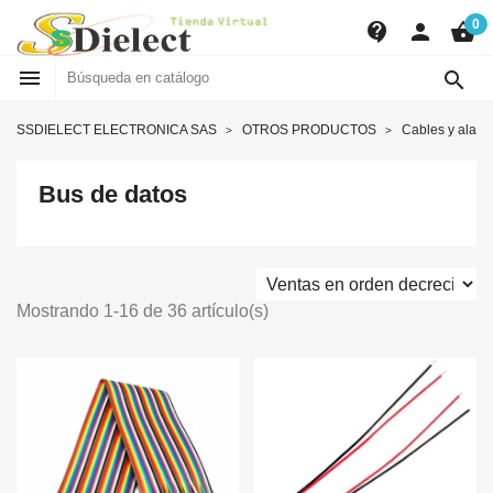
0
contact_support
person
shopping_basket


SSDIELECT ELECTRONICA SAS
OTROS PRODUCTOS
Cables y alam
Bus de datos
Mostrando 1-16 de 36 artículo(s)