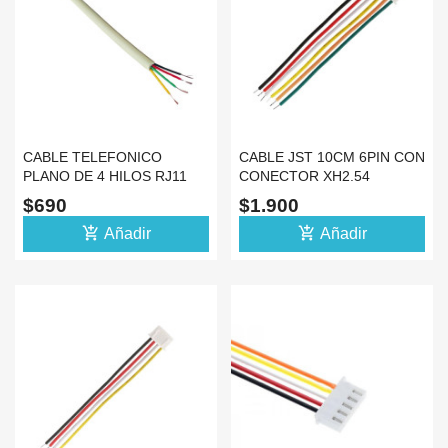
CABLE TELEFONICO
CABLE JST 10CM 6PIN CON
PLANO DE 4 HILOS RJ11
CONECTOR XH2.54
BEIGE POR METRO
$690
$1.900
add_shopping_cart
add_shopping_cart
Añadir
Añadir