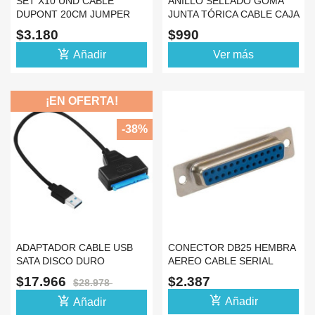
SET X10 UND CABLE
ANILLO SELLADO GOMA
DUPONT 20CM JUMPER
JUNTA TÓRICA CABLE CAJA
HEMBRA HEMBRA
GABINETE
$3.180
$990
add_shopping_cart
Añadir
Ver más
¡EN OFERTA!
-38%
ADAPTADOR CABLE USB
CONECTOR DB25 HEMBRA
SATA DISCO DURO
AEREO CABLE SERIAL
EXTERNO SSD
RS25 O PARALELO
$17.966
$2.387
$28.978
CONVERTIDOR
add_shopping_cart
add_shopping_cart
Añadir
Añadir