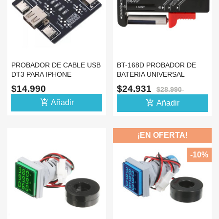
PROBADOR DE CABLE USB
BT-168D PROBADOR DE
DT3 PARA IPHONE
BATERIA UNIVERSAL
ANDROID TIPO C
TESTER 18650 AA AAA 9V
$14.990
$24.931
$28.990
add_shopping_cart
add_shopping_cart
Añadir
Añadir
¡EN OFERTA!
-10%