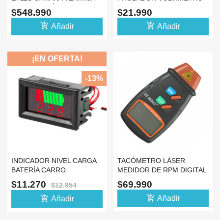
PANTALLA TÁCTIL
AMPERIMETRO 5A
$548.990
$21.990
add_shopping_cart
add_shopping_cart
Añadir
Añadir
¡EN OFERTA!
-13%
INDICADOR NIVEL CARGA
TACÓMETRO LÁSER
BATERÍA CARRO
MEDIDOR DE RPM DIGITAL
VOLTIMETRO 12V 24V 48V
SIN CONTACTO DT2234C+
$11.270
$69.990
$12.954
add_shopping_cart
add_shopping_cart
Añadir
Añadir