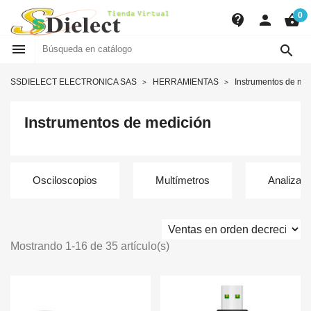
0
contact_support
person
shopping_basket


SSDIELECT ELECTRONICA SAS
HERRAMIENTAS
Instrumentos de me
Instrumentos de medición
Osciloscopios
Multímetros
Analizado
Mostrando 1-16 de 35 artículo(s)