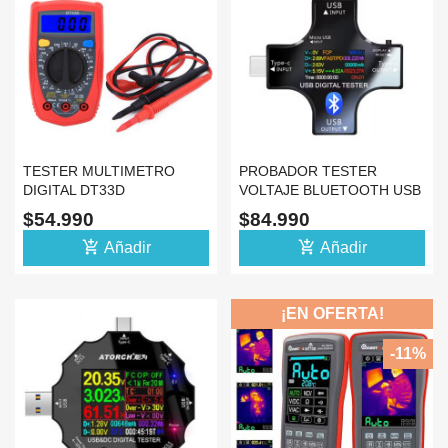
TESTER MULTIMETRO
PROBADOR TESTER
DIGITAL DT33D
VOLTAJE BLUETOOTH USB
MEDIDOR 12 EN 1
$54.990
$84.990
add_shopping_cart
add_shopping_cart
Añadir
Añadir
¡EN OFERTA!
-11%