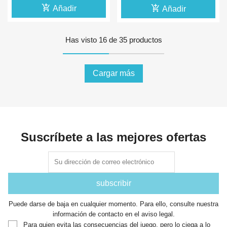
add_shopping_cart
add_shopping_cart
Añadir
Añadir
Has visto 16 de 35 productos
Cargar más
Suscríbete a las mejores ofertas
Puede darse de baja en cualquier momento. Para ello, consulte nuestra
información de contacto en el aviso legal.
Para quien evita las consecuencias del juego, pero lo ciega a lo