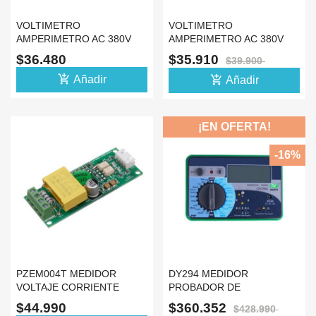
VOLTIMETRO
VOLTIMETRO
AMPERIMETRO AC 380V
AMPERIMETRO AC 380V
100A MEDIDOR
100A MEDIDOR
$36.480
$35.910
$39.900
FRECUENCIA VERDE
FRECUENCIA AZUL
add_shopping_cart
add_shopping_cart
Añadir
Añadir
¡EN OFERTA!
-16%
PZEM004T MEDIDOR
DY294 MEDIDOR
VOLTAJE CORRIENTE
PROBADOR DE
POTENCIA UART
TRANSISTORES
$44.990
$360.352
$428.990
CAPACITOR TESTER