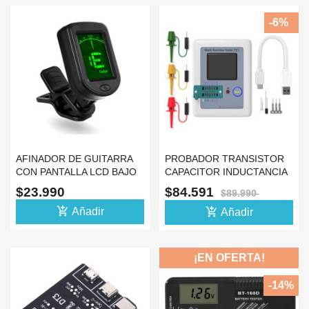
-6%
AFINADOR DE GUITARRA
PROBADOR TRANSISTOR
CON PANTALLA LCD BAJO
CAPACITOR INDUCTANCIA
UKELELE JT-02
IR MEDIDOR TESTER
$23.990
$84.591
$89.990
add_shopping_cart
add_shopping_cart
Añadir
Añadir
¡EN OFERTA!
-14%