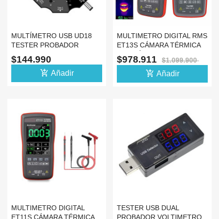
MULTÍMETRO USB UD18
MULTIMETRO DIGITAL RMS
TESTER PROBADOR
ET13S CÁMARA TÉRMICA
MEDIDOR BLUETOOTH
VOX TÁCTIL
$144.990
$978.911
$1.099.900
add_shopping_cart
add_shopping_cart
Añadir
Añadir
MULTIMETRO DIGITAL
TESTER USB DUAL
ET11S CÁMARA TÉRMICA
PROBADOR VOLTIMETRO