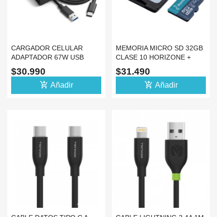
CARGADOR CELULAR
MEMORIA MICRO SD 32GB
ADAPTADOR 67W USB
CLASE 10 HORIZONE +
TIPO C CARGA RAPIDA
ADAPTADOR PARA PC
$30.990
$31.490
NEGRO
add_shopping_cart
add_shopping_cart
Añadir
Añadir