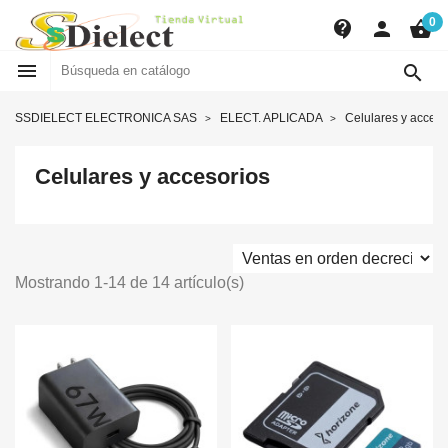
0
contact_support
person
shopping_basket


SSDIELECT ELECTRONICA SAS
ELECT. APLICADA
Celulares y acceso
Celulares y accesorios
Mostrando 1-14 de 14 artículo(s)