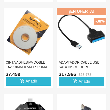
¡EN OFERTA!
-38%
CINTA ADHESIVA DOBLE
ADAPTADOR CABLE USB
FAZ 18MM X 5M ESPUMA
SATA DISCO DURO
EXTERNO SSD
$7.499
$17.966
$28.978
CONVERTIDOR
add_shopping_cart
add_shopping_cart
Añadir
Añadir