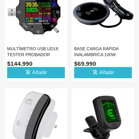
MULTÍMETRO USB UD18
BASE CARGA RÁPIDA
TESTER PROBADOR
INALAMBRICA 100W
MEDIDOR BLUETOOTH
CARGADOR ESTACION
$144.990
$69.990
CELULAR
add_shopping_cart
add_shopping_cart
Añadir
Añadir