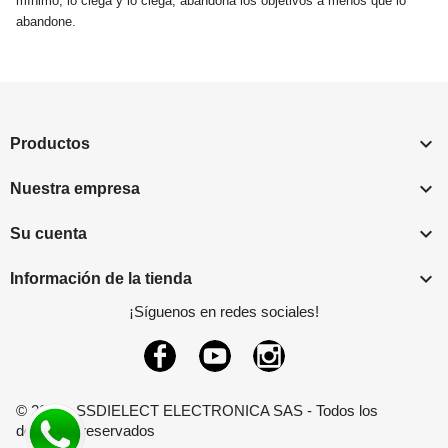
mínimo, lo ciega y lo ciega, abandona los objetivos a menos que lo
abandone.

Productos

Nuestra empresa

Su cuenta

Información de la tienda
¡Síguenos en redes sociales!
Facebook
YouTube
Instagram
© 2026 - SSDIELECT ELECTRONICA SAS - Todos los
derechos reservados