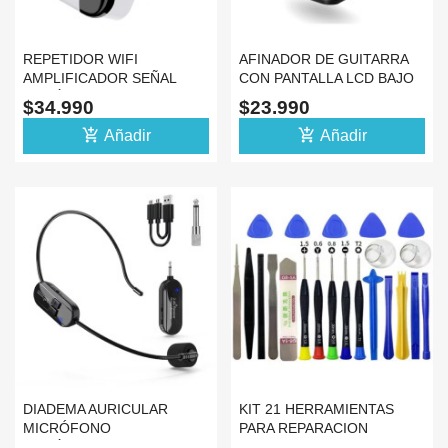
REPETIDOR WIFI
AFINADOR DE GUITARRA
AMPLIFICADOR SEÑAL
CON PANTALLA LCD BAJO
INALÁMBRICA 300MBPS
UKELELE JT-02
$34.990
$23.990
BLANCO
add_shopping_cart
add_shopping_cart
Añadir
Añadir
DIADEMA AURICULAR
KIT 21 HERRAMIENTAS
MICRÓFONO
PARA REPARACION
INALÁMBRICO DOCENTE
CELULAR TELEFONO