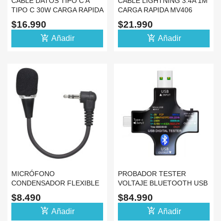
CABLE DATOS TIPO C A
CABLE LIGHTNING 3.4A 1M
TIPO C 30W CARGA RAPIDA
CARGA RAPIDA MV406
1M PARA CELULAR
PARA IPHONE
$16.990
$21.990
add_shopping_cart
add_shopping_cart
Añadir
Añadir
MICRÓFONO
PROBADOR TESTER
CONDENSADOR FLEXIBLE
VOLTAJE BLUETOOTH USB
OMNIDIRECCIONAL JACK
MEDIDOR 12 EN 1
$8.490
$84.990
3.5MM
add_shopping_cart
add_shopping_cart
Añadir
Añadir