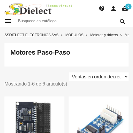
0
contact_support
person
shopping_basket


SSDIELECT ELECTRONICA SAS
MODULOS
Motores y drivers
Moto
Motores Paso-Paso
Mostrando 1-6 de 6 artículo(s)