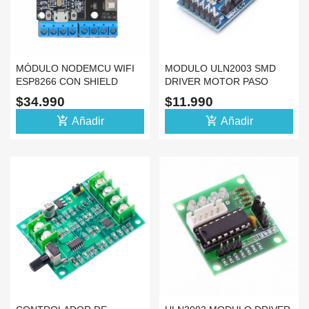
MÓDULO NODEMCU WIFI
MODULO ULN2003 SMD
ESP8266 CON SHIELD
DRIVER MOTOR PASO
L293D ESP12E MOTOR DC
PASO 28BYJ-48 AZUL
$34.990
$11.990
add_shopping_cart
add_shopping_cart
Añadir
Añadir