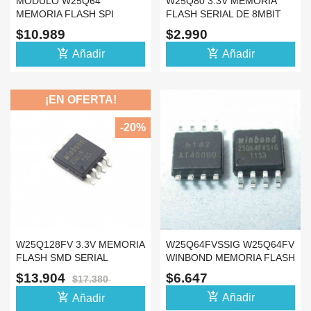
MODULO W25Q64
W25Q80 3.3V MEMORIA
MEMORIA FLASH SPI
FLASH SERIAL DE 8MBIT
SERIAL 8MBYTE
BIOS SPI
$10.989
$2.990
add_shopping_cart
add_shopping_cart
Añadir
Añadir
¡EN OFERTA!
-20%
W25Q128FV 3.3V MEMORIA
W25Q64FVSSIG W25Q64FV
FLASH SMD SERIAL
WINBOND MEMORIA FLASH
128MBIT BIOS SPI
64M SPI
$13.904
$6.647
$17.380
add_shopping_cart
add_shopping_cart
Añadir
Añadir