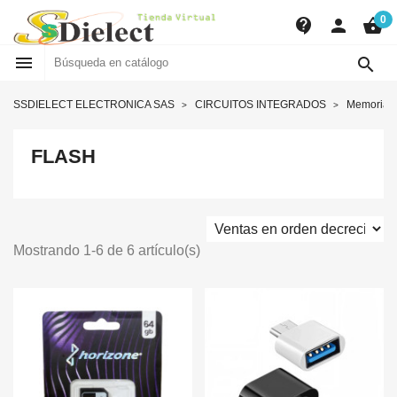
0
contact_support
person
shopping_basket


SSDIELECT ELECTRONICA SAS
CIRCUITOS INTEGRADOS
Memorias
FLASH
Mostrando 1-6 de 6 artículo(s)