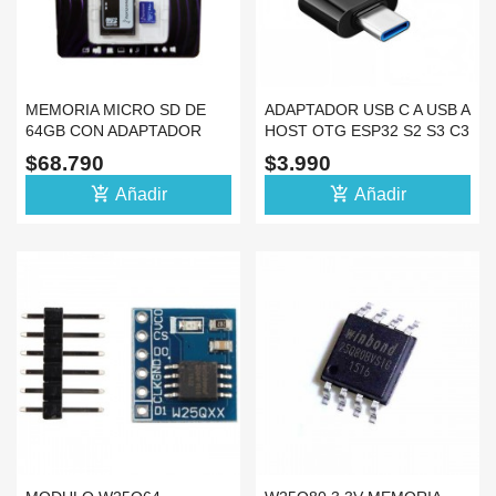
MEMORIA MICRO SD DE
ADAPTADOR USB C A USB A
64GB CON ADAPTADOR
HOST OTG ESP32 S2 S3 C3
PARA PC
$68.790
$3.990
add_shopping_cart
add_shopping_cart
Añadir
Añadir