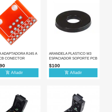
A ADAPTADORA RJ45 A
ARANDELA PLASTICO M3
PCB CONECTOR
ESPACIADOR SOPORTE PCB
ETA JACK HEMBRA
TORNILLO TUERCA
490
$100
add_shopping_cart
add_shopping_cart
Añadir
Añadir