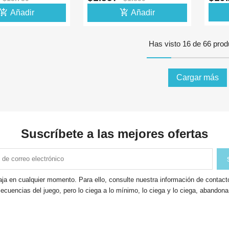
P20-12
ATME
d_shopping_cart
add_shopping_cart
Añadir
Añadir
Has visto 16 de 66 prod
Cargar más
Suscríbete a las mejores ofertas
ja en cualquier momento. Para ello, consulte nuestra información de contacto 
ecuencias del juego, pero lo ciega a lo mínimo, lo ciega y lo ciega, abandon