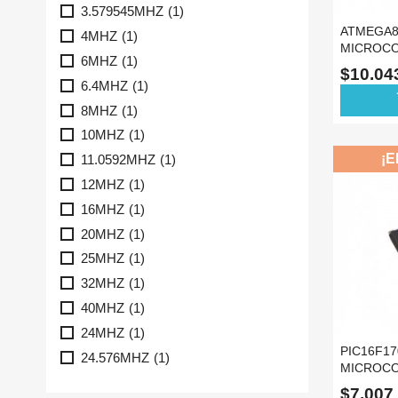
3.579545MHZ
(1)
ATMEGA8
4MHZ
(1)
MICROC
6MHZ
(1)
ATMEL T
$10.0
6.4MHZ
(1)
ad
8MHZ
(1)
10MHZ
(1)
¡E
11.0592MHZ
(1)
12MHZ
(1)
16MHZ
(1)
20MHZ
(1)
25MHZ
(1)
32MHZ
(1)
40MHZ
(1)
24MHZ
(1)
PIC16F17
24.576MHZ
(1)
MICROCO
8 BITS 7
$7.007