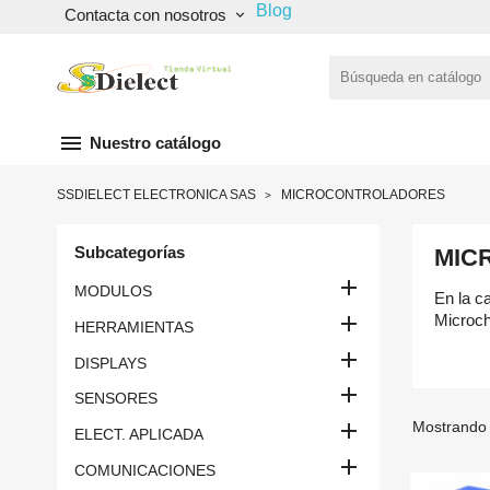
Blog
Contacta con nosotros
keyboard_arrow_down
menu
Nuestro catálogo
SSDIELECT ELECTRONICA SAS
MICROCONTROLADORES
Subcategorías
MIC

MODULOS
En la c

Microch
HERRAMIENTAS

DISPLAYS

SENSORES
Mostrando 

ELECT. APLICADA

COMUNICACIONES