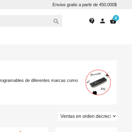
Envios gratis a partir de 450.000$
0
contact_support
person
shopping_basket

s programables de diferentes marcas como