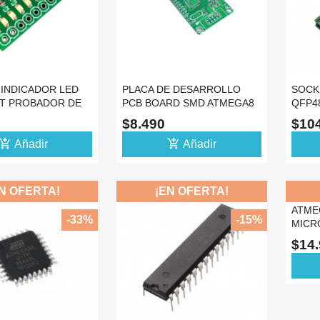
INDICADOR LED
PLACA DE DESARROLLO
SOCK
IT PROBADOR DE
PCB BOARD SMD ATMEGA8
QFP48
MICRO
48 88 168 AVR
PIC C
$8.490
$10
d_shopping_cart
add_shopping_cart
Añadir
Añadir
N OFERTA!
¡EN OFERTA!
ATME
-33%
-15%
MICR
ATME
$14