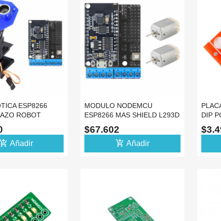
TICA ESP8266
MODULO NODEMCU
PLAC
RAZO ROBOT
ESP8266 MAS SHIELD L293D
DIP 
HC-SR04 SG90
Y DOS MOTORES DC
REGL
10
$67.602
$3.
d_shopping_cart
add_shopping_cart
Añadir
Añadir