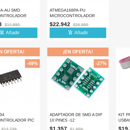
A-AU SMD
ATMEGA168PA-PU
ONTROLADOR
MICROCONTROLADOR
IPO DIP ATMEGA8A
ATMEL TIPO DIP ATMEGA168
43
$22.942
$14.990
$26.990
d_shopping_cart
add_shopping_cart
Añadir
Añadir
N OFERTA!
¡EN OFERTA!
-49%
-27%
04
ADAPTADOR DE SMD A DIP
KIT 
NTROLADOR PIC
10 PINES -12
USBA
K FLASH 512 RAM
MICR
$1.357
$19
$13.739
$1.859