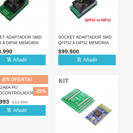
ET ADAPTADOR SMD
SOCKET ADAPTADOR SMD
 A DIP48 MEMORIA
QFP32 A DIP32 MEMORIA
HIP SMD
PIC CHIP SMD
4.990
$99.900
add_shopping_cart
add_shopping_cart
Añadir
Añadir
¡EN OFERTA!
GA8A-PU
-25%
OCONTROLADOR
L TIPO DIP ATMEGA8A
.993
$19.990
add_shopping_cart
Añadir