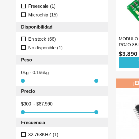
Freescale
(1)
Microchip
(15)
Disponibilidad
En stock
(66)
MODULO 
ROJO 8B
No disponible
(1)
PUERTO 
$3.890
Peso
ad
0kg - 0.196kg
¡E
Precio
$300 - $67.990
Frecuencia
32.768KHZ
(1)