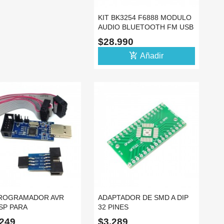
KIT BK3254 F6888 MODULO
AUDIO BLUETOOTH FM USB
+ ADAPTADOR
$28.990
add_shopping_cart
Añadir
PROGRAMADOR AVR
ADAPTADOR DE SMD A DIP
SP PARA
32 PINES
OCONTROLADORES
.249
$3.289