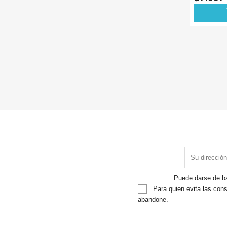
SMD SSO
ad
Puede darse de ba
Para quien evita las cons
abandone.