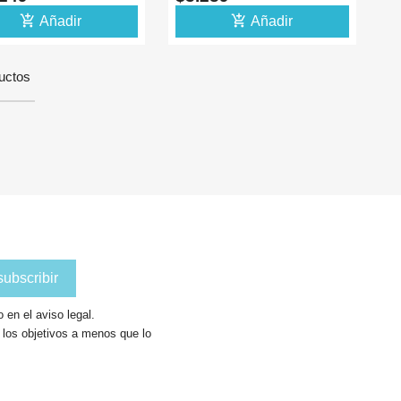
L
add_shopping_cart
add_shopping_cart
Añadir
Añadir
uctos
en el aviso legal.
a los objetivos a menos que lo