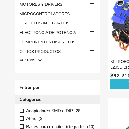

MOTORES Y DRIVERS

MICROCONTROLADORES

CIRCUITOS INTEGRADOS

ELECTRONCIA DE POTENCIA

COMPONENTES DISCRETOS

OTROS PRODUCTOS
keyboard_arrow_down
Ver más
KIT ROBO
L293D B
SENSOR 
$92.2
ad
Filtrar por
Categorías
Adaptadores SMD a DIP
(28)
Atmel
(8)
Bases para circuitos integrados
(10)