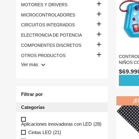

MOTORES Y DRIVERS

MICROCONTROLADORES

CIRCUITOS INTEGRADOS

ELECTRONCIA DE POTENCIA

COMPONENTES DISCRETOS

OTROS PRODUCTOS
CONTROL
NIÑOS C
keyboard_arrow_down
Ver más
ESCOLAR
$69.9
ad
Filtrar por
¡E
Categorías
Aplicaciones innovadoras con LED
(28)
Cintas LED
(21)