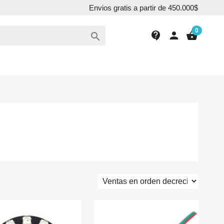
Envios gratis a partir de 450.000$
0
contact_support
person
shopping_basket
