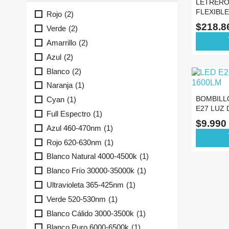
LETRERO
FLEXIBLE
Rojo
(2)
CONTRO
$218.
Verde
(2)
ad
Amarrillo
(2)
Azul
(2)
Blanco
(2)
Naranja
(1)
BOMBILL
Cyan
(1)
E27 LUZ 
Full Espectro
(1)
1600LM
$9.990
Azul 460-470nm
(1)
ad
Rojo 620-630nm
(1)
Blanco Natural 4000-4500k
(1)
Blanco Frío 30000-35000k
(1)
Ultravioleta 365-425nm
(1)
Verde 520-530nm
(1)
Blanco Cálido 3000-3500k
(1)
Blanco Puro 6000-6500k
(1)