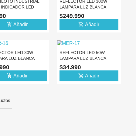
ILOTO INDUSTRIAL
REFLECTOR LED 300W
 INDICADOR LED
LAMPARA LUZ BLANCA
 110V
6500K IP65 110V 220V
990
$249.990
add_shopping_cart
add_shopping_cart
Añadir
Añadir
ECTOR LED 30W
REFLECTOR LED 50W
ARA LUZ BLANCA
LAMPARA LUZ BLANCA
 IP65 110V 220V
6500K IP65 110V 220V
.990
$34.990
add_shopping_cart
add_shopping_cart
Añadir
Añadir
uctos