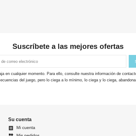
Suscríbete a las mejores ofertas
ja en cualquier momento. Para ello, consulte nuestra información de contacto 
ecuencias del juego, pero lo ciega a lo mínimo, lo ciega y lo ciega, abandon
Su cuenta
Mi cuenta

Mis pedidos
widgets