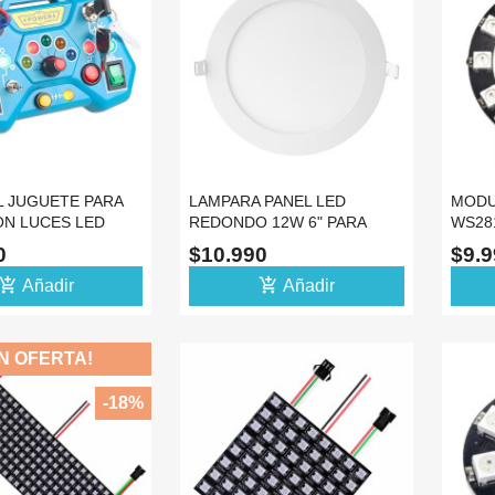
 JUGUETE PARA
LAMPARA PANEL LED
MODU
ON LUCES LED
REDONDO 12W 6" PARA
WS281
 SENSORIAL
INCRUSTAR 6500K
MATR
90
$10.990
$9.
d_shopping_cart
add_shopping_cart
Añadir
Añadir
N OFERTA!
-18%