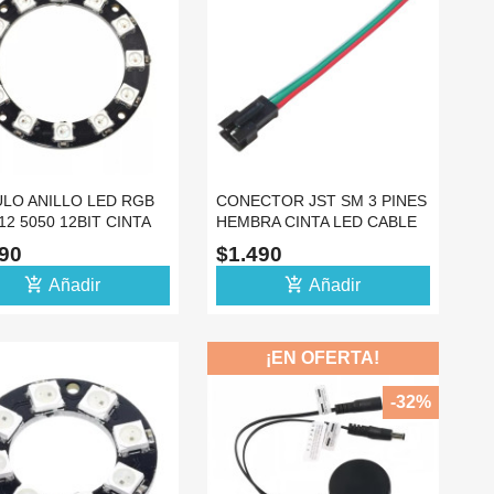
LO ANILLO LED RGB
CONECTOR JST SM 3 PINES
2 5050 12BIT CINTA
HEMBRA CINTA LED CABLE
IZ CIRCULO
RGB TIRA
990
$1.490
add_shopping_cart
add_shopping_cart
Añadir
Añadir
¡EN OFERTA!
-32%