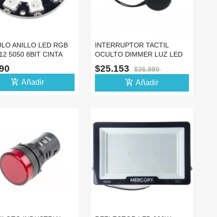
LO ANILLO LED RGB
INTERRUPTOR TACTIL
2 5050 8BIT CINTA
OCULTO DIMMER LUZ LED
IZ CIRCULAR
COCINA CLOSET 12V
490
$25.153
$36.990
add_shopping_cart
add_shopping_cart
Añadir
Añadir