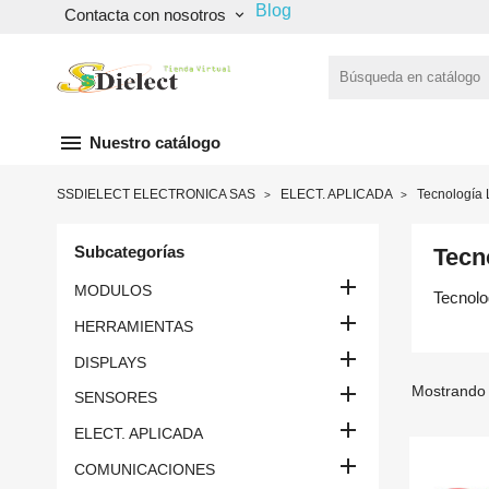
Blog
Contacta con nosotros
keyboard_arrow_down
menu
Nuestro catálogo
SSDIELECT ELECTRONICA SAS
ELECT. APLICADA
Tecnología
Subcategorías
Tecn

MODULOS
Tecnol

HERRAMIENTAS

DISPLAYS

Mostrando 
SENSORES

ELECT. APLICADA

COMUNICACIONES