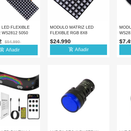
 LED FLEXIBLE
MODULO MATRIZ LED
MODU
 WS2812 5050
FLEXIBLE RGB 8X8
WS281
NTA MATRIZ
WS2812B 5050 PANEL CINTA
MATR
92
$24.990
$7.
$54.990
add_shopping_cart
d_shopping_cart
Añadir
Añadir