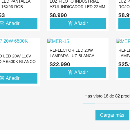
 LED PANTALLA
LUZ PILOTO INDUSTRIAL
LUZ P
 16X96 RGB
AZUL INDICADOR LED 22MM
ROJO
L BLUETOOTH
110V
22MM
863
$8.990
$8.
d_shopping_cart
add_shopping_cart
Añadir
Añadir
REFLECTOR LED 20W
REFL
LAMPARA LUZ BLANCA
LAMP
O LED 20W 110V
6500K IP65 110V 220V
6500K
DIA 6500K BLANCO
$22.990
$25
add_shopping_cart
Añadir
d_shopping_cart
Añadir
Has visto 16 de 82 prod
Cargar más