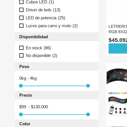
Cubos LED
(1)
Driver de leds
(13)
LED de potencia
(25)
Luces para carro y moto
(2)
LETRERO
RGB 8X32
Disponibilidad
PANEL CI
$45.0
En stock
(86)
ad
No disponible
(2)
Peso
0kg - 4kg
Precio
$99 - $130.000
Color