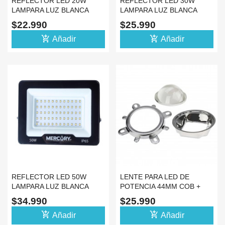
REFLECTOR LED 20W
REFLECTOR LED 30W
LAMPARA LUZ BLANCA
LAMPARA LUZ BLANCA
6500K IP65 110V 220V
6500K IP65 110V 220V
$22.990
$25.990
add_shopping_cart
add_shopping_cart
Añadir
Añadir
REFLECTOR LED 50W
LENTE PARA LED DE
LAMPARA LUZ BLANCA
POTENCIA 44MM COB +
6500K IP65 110V 220V
SOPORTE REFLEJO 120°
$34.990
$25.990
add_shopping_cart
add_shopping_cart
Añadir
Añadir