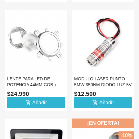
LENTE PARA LED DE
MODULO LASER PUNTO
POTENCIA 44MM COB +
5MW 650NM DIODO LUZ 5V
SOPORTE REFLEJO 60°
PUNTERO COLOR ROJO
$24.990
$12.500
add_shopping_cart
add_shopping_cart
Añadir
Añadir
¡EN OFERTA!
-10%