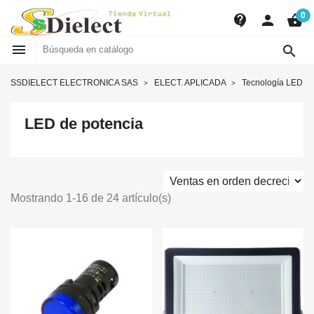
0
contact_support
person
shopping_basket


SSDIELECT ELECTRONICA SAS
ELECT. APLICADA
Tecnología LED
LED de potencia
Mostrando 1-16 de 24 artículo(s)