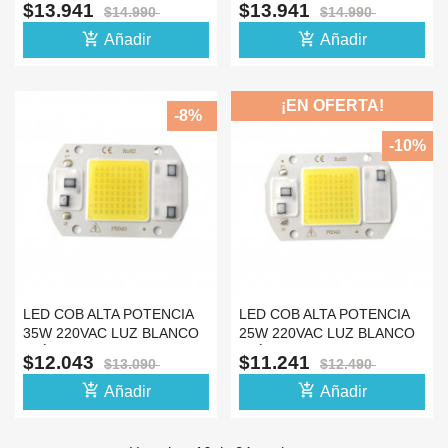
NEUTRO
FRÍO
$13.941
$13.941
$14.990
$14.990
add_shopping_cart
add_shopping_cart
Añadir
Añadir
¡EN OFERTA!
-8%
-10%
LED COB ALTA POTENCIA
LED COB ALTA POTENCIA
35W 220VAC LUZ BLANCO
25W 220VAC LUZ BLANCO
FRÍO
FRÍO
$12.043
$11.241
$13.090
$12.490
add_shopping_cart
add_shopping_cart
Añadir
Añadir