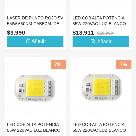
LASER DE PUNTO ROJO 5V
LED COB ALTA POTENCIA
5MW 650NM CABEZAL DE
55W 220VAC LUZ BLANCO
KY-008
CÁLIDO
$3.990
$13.911
$15.990
add_shopping_cart
add_shopping_cart
Añadir
Añadir
-7%
-7%
LED COB ALTA POTENCIA
LED COB ALTA POTENCIA
55W 220VAC LUZ BLANCO
55W 220VAC LUZ BLANCO