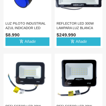
LUZ PILOTO INDUSTRIAL
REFLECTOR LED 300W
AZUL INDICADOR LED
LAMPARA LUZ BLANCA
22MM 110V
6500K IP65 110V 220V
$8.990
$249.990
add_shopping_cart
add_shopping_cart
Añadir
Añadir