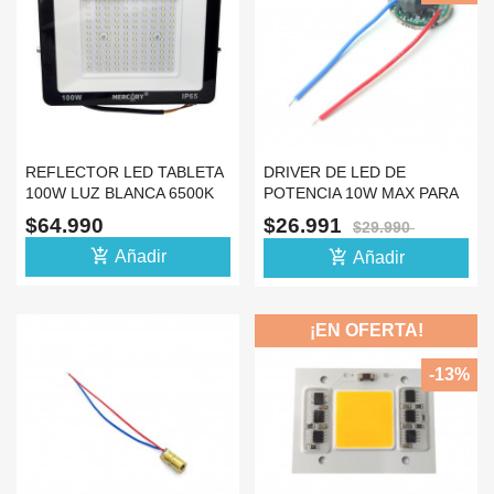
REFLECTOR LED TABLETA
DRIVER DE LED DE
100W LUZ BLANCA 6500K
POTENCIA 10W MAX PARA
IP65 110V 220V
LINTERNA 5 MODOS
$64.990
$26.991
$29.990
add_shopping_cart
add_shopping_cart
Añadir
Añadir
¡EN OFERTA!
-13%