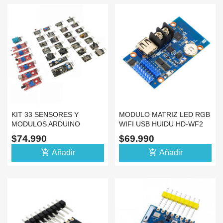
KIT 33 SENSORES Y
MODULO MATRIZ LED RGB
MODULOS ARDUINO
WIFI USB HUIDU HD-WF2
RASPBERRY PI IOT
HUB75 ESP32 S3
$74.990
$69.990
add_shopping_cart
add_shopping_cart
Añadir
Añadir