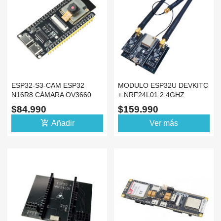
ESP32-S3-CAM ESP32
MODULO ESP32U DEVKITC
N16R8 CÁMARA OV3660
+ NRF24L01 2.4GHZ
ANTENA EXTERNA CH340
ANTENAS + SHIELD 38P
$84.990
$159.990
add_shopping_cart
Añadir
Ver más