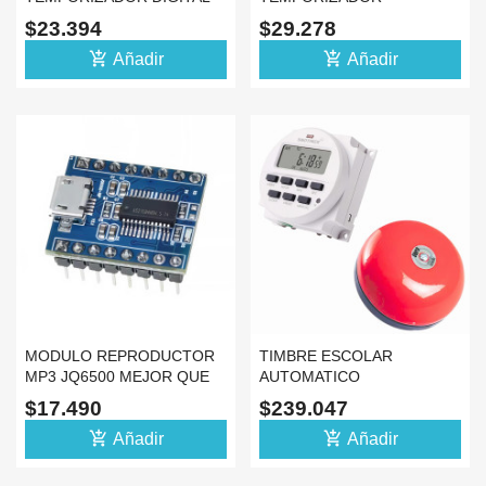
6-30V 999 MIN USB TIPO C
PROGRAMABLE RTC 5V A
$23.394
$29.278
5V
60V TZT BUZZER
add_shopping_cart
add_shopping_cart
Añadir
Añadir
MODULO REPRODUCTOR
TIMBRE ESCOLAR
MP3 JQ6500 MEJOR QUE
AUTOMATICO
ISD1820 PARA ARDUINO
PROGRAMABLE DIGITAL +
$17.490
$239.047
CAMPANA 110V
add_shopping_cart
add_shopping_cart
Añadir
Añadir