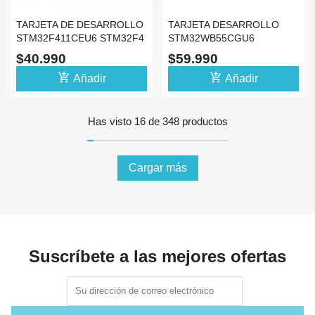
TARJETA DE DESARROLLO
TARJETA DESARROLLO
STM32F411CEU6 STM32F4
STM32WB55CGU6
MICROPYTHON
BLUETOOTH 5.4 ZIGBEE
$40.990
$59.990
STM32
add_shopping_cart
add_shopping_cart
Añadir
Añadir
Has visto 16 de 348 productos
Cargar más
Suscríbete a las mejores ofertas