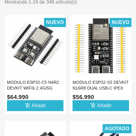
Mostrando 1-16 de 348 artículo(s)
NUEVO
NUEVO
MODULO ESP32-C5 N4R2
MODULO ESP32-S3 DEVKIT
DEVKIT WIFI6 2.4G/5G
N16R8 DUAL USB-C IPEX
DUAL BAND ESP32C5
ANT EXTER ESP32
$64.990
$56.990
add_shopping_cart
add_shopping_cart
Añadir
Añadir
AGOTADO