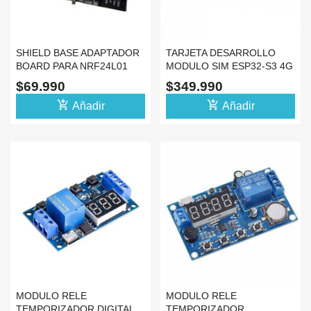
SHIELD BASE ADAPTADOR
TARJETA DESARROLLO
BOARD PARA NRF24L01
MODULO SIM ESP32-S3 4G
ESP32 S3 38 PINES
LTE T-A7670SA WIFI
$69.990
$349.990
add_shopping_cart
add_shopping_cart
Añadir
Añadir
MODULO RELE
MODULO RELE
TEMPORIZADOR DIGITAL
TEMPORIZADOR