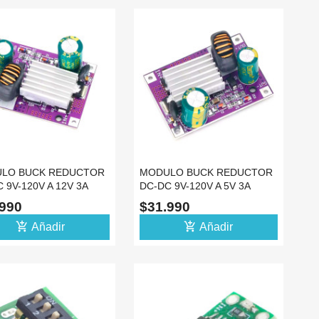
LO BUCK REDUCTOR
MODULO BUCK REDUCTOR
 9V-120V A 12V 3A
DC-DC 9V-120V A 5V 3A
.990
$31.990
add_shopping_cart
add_shopping_cart
Añadir
Añadir