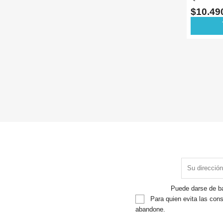
ADAPTA
$10.4
ad
Puede darse de ba
Para quien evita las cons
abandone.