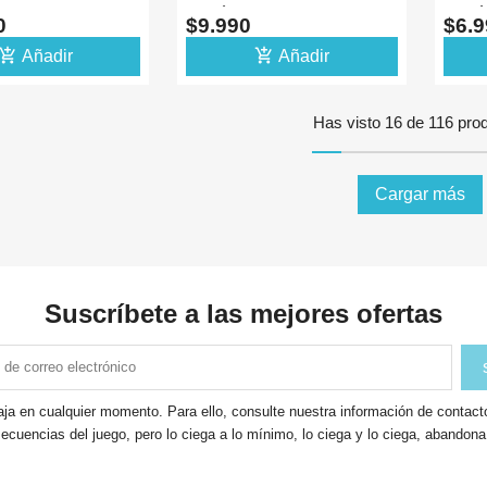
DOR
BOTÓN 12V 10A
BOTÓ
90
$9.990
$6.
d_shopping_cart
add_shopping_cart
Añadir
Añadir
Has visto 16 de 116 pro
Cargar más
Suscríbete a las mejores ofertas
ja en cualquier momento. Para ello, consulte nuestra información de contacto 
ecuencias del juego, pero lo ciega a lo mínimo, lo ciega y lo ciega, abandon