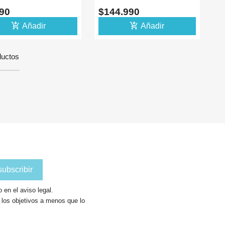
N 5V 10A
MEDIDOR BLUETOOTH
990
$144.990
add_shopping_cart
add_shopping_cart
Añadir
Añadir
ductos
en el aviso legal.
a los objetivos a menos que lo