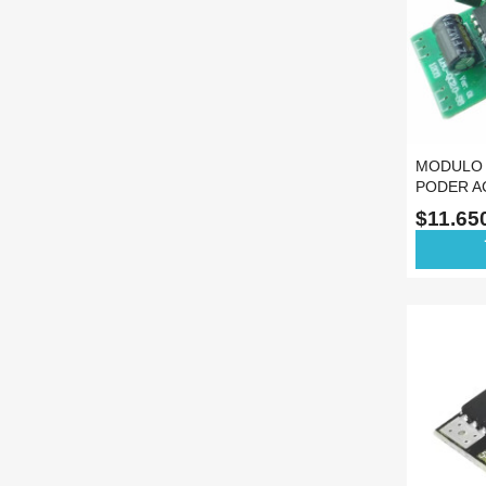
MODULO 
PODER AC
CONVER
$11.65
ad