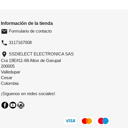
Información de la tienda
email
Formulario de contacto
phone
3117167008
location_on
SSDIELECT ELECTRONICA SAS
Cra 19E#11-68 Altos de Garupal
200005
Valledupar
Cesar
Colombia
¡Síguenos en redes sociales!
Facebook
YouTube
Instagram