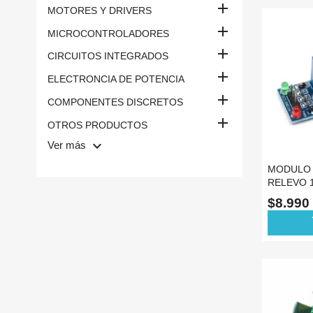

MOTORES Y DRIVERS

MICROCONTROLADORES

CIRCUITOS INTEGRADOS

ELECTRONCIA DE POTENCIA

COMPONENTES DISCRETOS

OTROS PRODUCTOS
keyboard_arrow_down
Ver más
MODULO 
RELEVO 1
DISPARO 
$8.990
ad