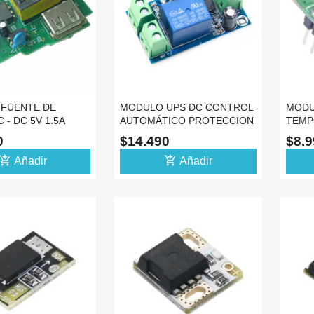
FUENTE DE
MODULO UPS DC CONTROL
MODU
 - DC 5V 1.5A
AUTOMÁTICO PROTECCION
TEMP
TIDOR
APAGADO RELE 12V
RETA
0
$14.490
$8.
12V
d_shopping_cart
add_shopping_cart
Añadir
Añadir