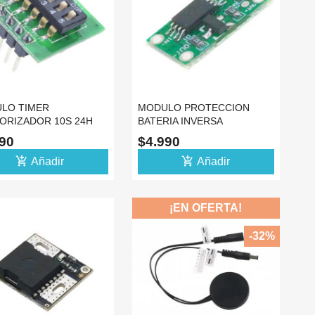
LO TIMER
MODULO PROTECCION
ORIZADOR 10S 24H
BATERIA INVERSA
RDO RELE RELAY 5V
INVERSION POLARIDAD 4A
990
$4.990
add_shopping_cart
add_shopping_cart
Añadir
Añadir
¡EN OFERTA!
-32%