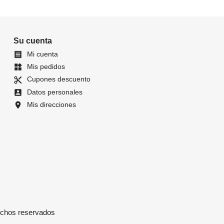
Su cuenta
Mi cuenta

Mis pedidos
widgets
Cupones descuento
content_cut
Datos personales
account_box
Mis direcciones
location_on
chos reservados