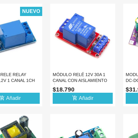
NUEVO
RELE RELAY
MÓDULO RELÉ 12V 30A 1
MODU
2V 1 CANAL 1CH
CANAL CON AISLAMIENTO
DC-DC
NIVEL BAJO
ÓPTICO
$18.790
$31
d_shopping_cart
add_shopping_cart
Añadir
Añadir