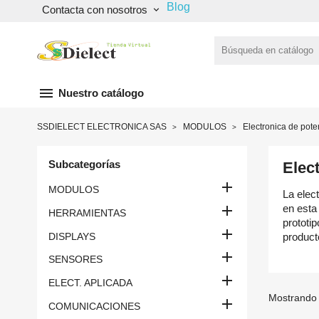
Blog
Contacta con nosotros
keyboard_arrow_down
menu
Nuestro catálogo
SSDIELECT ELECTRONICA SAS
MODULOS
Electronica de pote
Subcategorías
Elec

MODULOS
La elec

en esta
HERRAMIENTAS
prototip

DISPLAYS
product

SENSORES

ELECT. APLICADA
Mostrando 

COMUNICACIONES