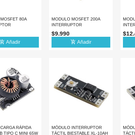
MOSFET 80A
MODULO MOSFET 200A
MODU
PTOR
INTERRUPTOR
INTE
TOR PWM
TRANSISTOR PWM
TRAN
$9.990
$12
A
POTENCIA
POTE
d_shopping_cart
add_shopping_cart
Añadir
Añadir
CARGA RÁPIDA
MÓDULO INTERRUPTOR
MÓDU
B TIPO C MINI 65W
TÁCTIL BIESTABLE XL-10AH
TÁCTI