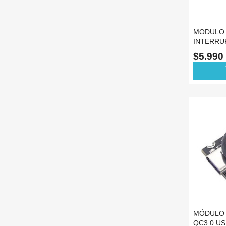
MODULO 
INTERRU
TRANSIS
$5.990
POTENCI
ad
MÓDULO 
QC3.0 US