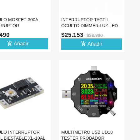
LO MOSFET 300A
INTERRUPTOR TACTIL
RRUPTOR
OCULTO DIMMER LUZ LED
SISTOR PWM
COCINA CLOSET 12V
.490
$25.153
$36.990
NCIA
add_shopping_cart
add_shopping_cart
Añadir
Añadir
LO INTERRUPTOR
MULTÍMETRO USB UD18
L BIESTABLE XL-10AL
TESTER PROBADOR