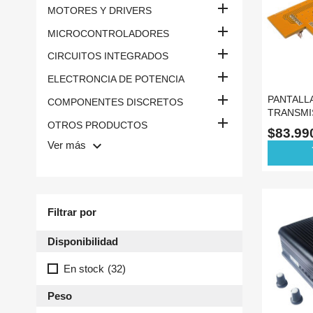

MOTORES Y DRIVERS

MICROCONTROLADORES

CIRCUITOS INTEGRADOS

ELECTRONCIA DE POTENCIA

PANTALL
COMPONENTES DISCRETOS
TRANSMI

OTROS PRODUCTOS
15W ST-1
$83.9
keyboard_arrow_down
Ver más
ad
Filtrar por
Disponibilidad
En stock
(32)
Peso