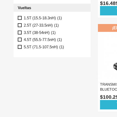
COAXIAL
$16.4
Vueltas
ad
1.5T (15.5-18.3nH)
(1)
2.5T (27-33.5nH)
(1)
¡E
3.5T (38-54nH)
(1)
4.5T (55.5-77.5nH)
(1)
5.5T (71.5-107.5nH)
(1)
TRANSMI
BLUETOO
USB SD 1
$100.
ad