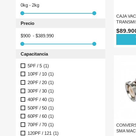
0kg - 2kg
CAJA VAC
TRANSMI
Precio
7C PROY
$89.9
$900 - $389.990
ad
Capacitancia
5PF / 5
(1)
10PF / 10
(1)
20PF / 20
(1)
30PF / 30
(1)
40PF / 40
(1)
50PF / 50
(1)
60PF / 60
(1)
70PF / 70
(1)
CONVER
SMA MAC
120PF / 121
(1)