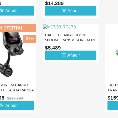
 ADAPTADOR
HEMBRA COAXIAL
89
$14.289
ADAPTADOR
d_shopping_cart
add_shopping_cart
Añadir
Añadir
N OFERTA!
CABLE COAXIAL RG178
-27%
50OHM TRANSMISOR FM RF
2.4GHZ BLINDADO -12
$5.489
add_shopping_cart
Añadir
SOR FM CARRO
FILTR
TH CARGA RÁPIDA
TRAN
2V -0
1000W
295
$15
$137.390
d_shopping_cart
Añadir