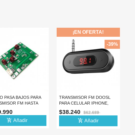
¡EN OFERTA!
-39%
O PASA BAJOS PARA
TRANSMISOR FM DOOSL
SMISOR FM HASTA
PARA CELULAR IPHONE,
 88-108MHZ -12
ANDROID O CARRO
9.990
$38.240
$62.689
add_shopping_cart
add_shopping_cart
Añadir
Añadir