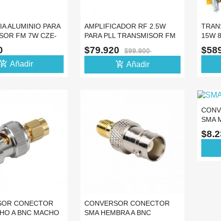
IA ALUMINIO PARA
AMPLIFICADOR RF 2.5W
TRAN
SOR FM 7W CZE-
PARA PLL TRANSMISOR FM
15W 
ECTO
88-108MHZ -12
COMP
00
$79.920
$58
$99.900
-10
d_shopping_cart
add_shopping_cart
Añadir
Añadir
CONV
SMA 
COAX
$8.
SOR CONECTOR
CONVERSOR CONECTOR
HO A BNC MACHO
SMA HEMBRA A BNC