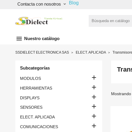
Blog
Contacta con nosotros
keyboard_arrow_down
menu
Nuestro catálogo
SSDIELECT ELECTRONICA SAS
ELECT. APLICADA
Transmisor
Subcategorías
Tran

MODULOS

HERRAMIENTAS
Mostrando 

DISPLAYS

SENSORES

ELECT. APLICADA

COMUNICACIONES