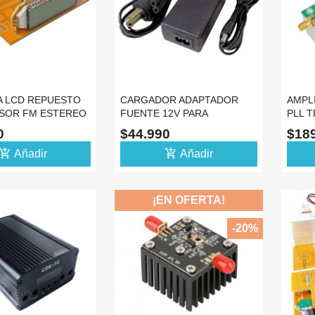
A LCD REPUESTO
CARGADOR ADAPTADOR
AMPL
SOR FM ESTEREO
FUENTE 12V PARA
PLL 
5B
TRANSMISOR FM 7W CZE-
110M
90
$44.990
$18
7C
d_shopping_cart
add_shopping_cart
Añadir
Añadir
¡EN OFERTA!
-20%