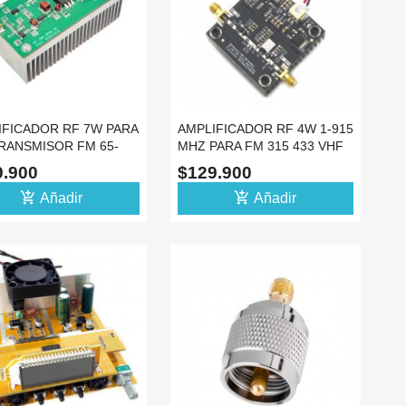
IFICADOR RF 7W PARA
AMPLIFICADOR RF 4W 1-915
TRANSMISOR FM 65-
MHZ PARA FM 315 433 VHF
HZ C1971
UHF PLL
9.900
$129.900
add_shopping_cart
add_shopping_cart
Añadir
Añadir