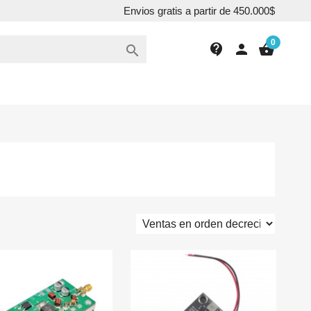
Envios gratis a partir de 450.000$
0
contact_support
person
shopping_basket
