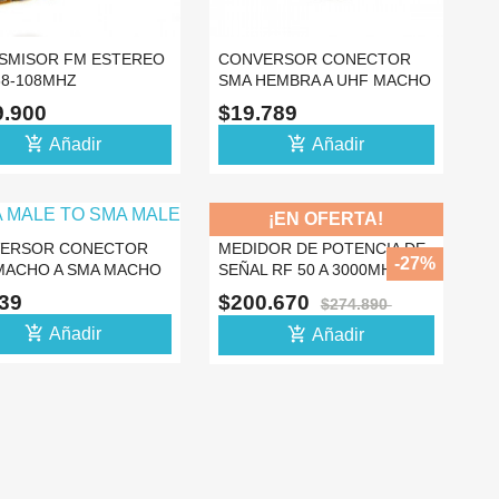
SMISOR FM ESTEREO
CONVERSOR CONECTOR
88-108MHZ
SMA HEMBRA A UHF MACHO
ATIBLE CON ST-15B
COAXIAL ADAPTADOR
9.900
$19.789
add_shopping_cart
add_shopping_cart
Añadir
Añadir
¡EN OFERTA!
ERSOR CONECTOR
MEDIDOR DE POTENCIA DE
-27%
MACHO A SMA MACHO
SEÑAL RF 50 A 3000MHZ FM
IAL ADAPTADOR
VHF
239
$200.670
$274.890
add_shopping_cart
add_shopping_cart
Añadir
Añadir