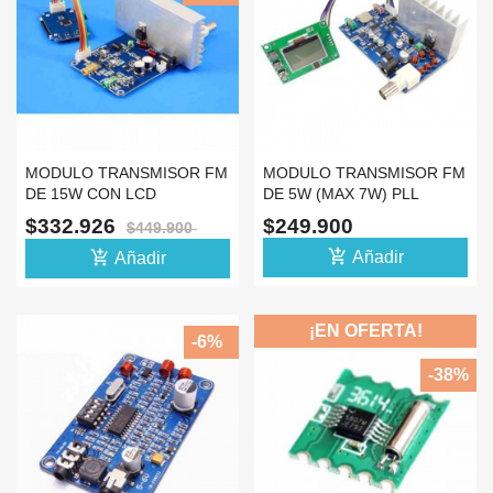
MODULO TRANSMISOR FM
MODULO TRANSMISOR FM
DE 15W CON LCD
DE 5W (MAX 7W) PLL
POTENCIA AJUSTABLE
$332.926
$249.900
$449.900
add_shopping_cart
add_shopping_cart
Añadir
Añadir
¡EN OFERTA!
-6%
-38%