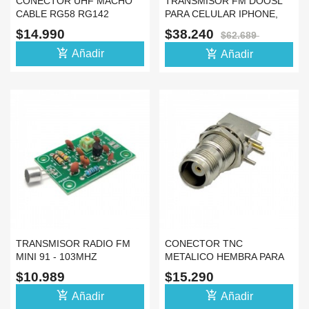
CONECTOR UHF MACHO
TRANSMISOR FM DOOSL
CABLE RG58 RG142
PARA CELULAR IPHONE,
LMR195 ANTENA FM
ANDROID O CARRO
$14.990
$38.240
$62.689
50OHM
add_shopping_cart
add_shopping_cart
Añadir
Añadir
TRANSMISOR RADIO FM
CONECTOR TNC
MINI 91 - 103MHZ
METALICO HEMBRA PARA
MICROFONO 3-20 METROS
PCB 50OHM 90 GRADOS
$10.989
$15.290
add_shopping_cart
add_shopping_cart
Añadir
Añadir