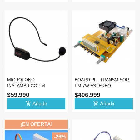
MICROFONO
BOARD PLL TRANSMISOR
INALAMBRICO FM
FM 7W ESTEREO
TRANSMISOR ALTAVOZ DE
COMPATIBLE CZE-7C ST-
$59.990
$406.999
DOCENTE CLASE
7C
add_shopping_cart
add_shopping_cart
Añadir
Añadir
¡EN OFERTA!
-26%