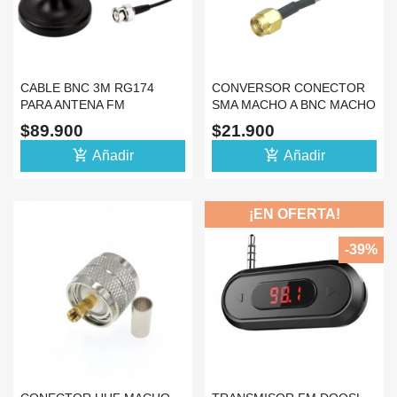
CABLE BNC 3M RG174
CONVERSOR CONECTOR
PARA ANTENA FM
SMA MACHO A BNC MACHO
TELESCOPICA BASE
CABLE 10CM
$89.900
$21.900
MAGNETICA
add_shopping_cart
add_shopping_cart
Añadir
Añadir
¡EN OFERTA!
-39%