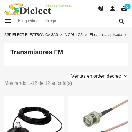
0
contact_support
person
shopping_basket


SSDIELECT ELECTRONICA SAS
MODULOS
Electronica aplicada
T
Transmisores FM
Mostrando 1-12 de 12 artículo(s)