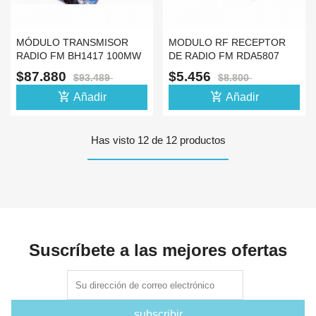
MÓDULO TRANSMISOR
MODULO RF RECEPTOR
RADIO FM BH1417 100MW
DE RADIO FM RDA5807
– 600MW 0.6W ESTEREO
$87.880
$5.456
$93.489
$8.800
add_shopping_cart
add_shopping_cart
Añadir
Añadir
Has visto 12 de 12 productos
Suscríbete a las mejores ofertas