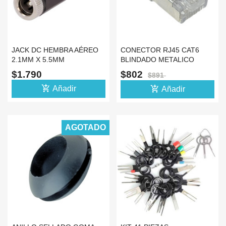
JACK DC HEMBRA AÉREO
CONECTOR RJ45 CAT6
2.1MM X 5.5MM
BLINDADO METALICO
CONECTOR PLUG
CABLE UTP RED DATOS
$1.790
$802
$891
add_shopping_cart
add_shopping_cart
Añadir
Añadir
AGOTADO