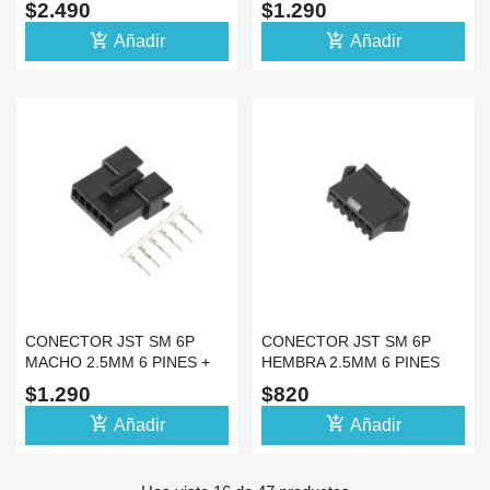
$2.490
$1.290
add_shopping_cart
add_shopping_cart
Añadir
Añadir
CONECTOR JST SM 6P
CONECTOR JST SM 6P
MACHO 2.5MM 6 PINES +
HEMBRA 2.5MM 6 PINES
ESPADINES
(SIN ESPADINES)
$1.290
$820
add_shopping_cart
add_shopping_cart
Añadir
Añadir