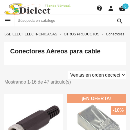
0
contact_support
person
shopping_basket


SSDIELECT ELECTRONICA SAS
OTROS PRODUCTOS
Conectores
Conectores Aéreos para cable
Mostrando 1-16 de 47 artículo(s)
¡EN OFERTA!
-10%