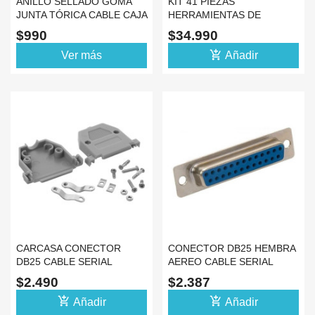
ANILLO SELLADO GOMA
KIT 41 PIEZAS
JUNTA TÓRICA CABLE CAJA
HERRAMIENTAS DE
GABINETE
EXTRACCION PIN DE
$990
$34.990
TERMINALES
add_shopping_cart
Ver más
Añadir
CARCASA CONECTOR
CONECTOR DB25 HEMBRA
DB25 CABLE SERIAL
AEREO CABLE SERIAL
TERMINAL SERIE O
RS25 O PARALELO
$2.490
$2.387
PARALELO
add_shopping_cart
add_shopping_cart
Añadir
Añadir