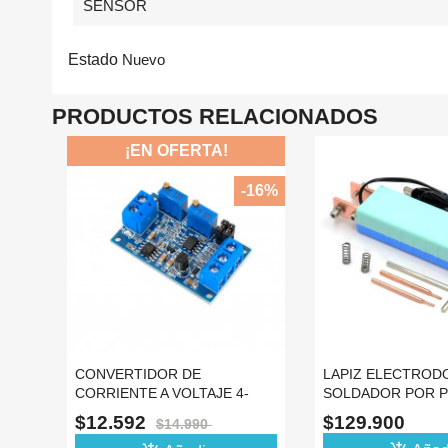
SENSOR
Estado
Nuevo
PRODUCTOS RELACIONADOS
RTA!
-16%
DE
LAPIZ ELECTRODO
CONTROL
LTAJE 4-
SOLDADOR POR PUNTOS
BATERIA 6
BATERIA 18650 SPOT PEN
PROTECC
$129.900
$49.99
990