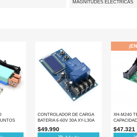
MAGNITUDES ELÉCTRICAS
¡EN OFERTA!
-21%
ADOR DE CARGA
XH-M240 TESTER PROBADOR
RE
-60V 30A XY-L30A
CAPACIDAD DE BATERIAS
US
ION
18650 DESCARGA
CA
0
$47.321
$
$59.900