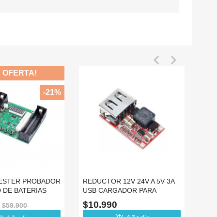


REDUCTOR DC CARGADOR
CARGA RAPIDA CELULAR
QC3.0 FCP APPLE
$12.990
add_shopping_cart
Añadir
DUCTOR 12V 24V A 5V 3A
B CARGADOR PARA
RRO REGULADOR
10.990