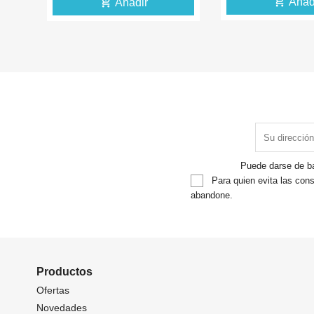
add_shopping_cart
ad
Añadir
dir
Puede darse de ba
Para quien evita las cons
abandone.
Productos
Ofertas
Novedades