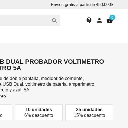
Envios gratis a partir de 450.000$
0
contact_support
person
shopping_basket

SB DUAL PROBADOR VOLTIMETRO
TRO 5A
je de doble pantalla, medidor de corriente,
 USB Dual, voltímetro de batería, amperímetro,
rojo y azul, 5A
nto
s
10 unidades
25 unidades
to
6% descuento
15% descuento