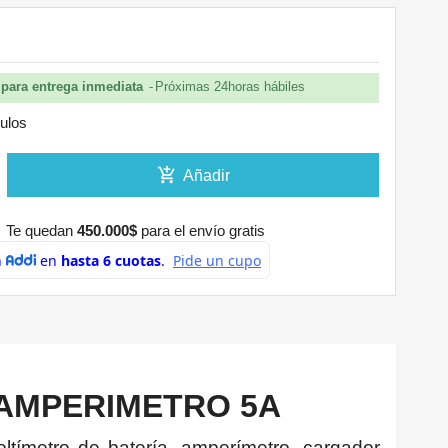
0
para entrega inmediata
Próximas 24horas hábiles
culos
add_shopping_cart
Añadir
Te quedan
450.000$
para el envío gratis
AMPERIMETRO 5A
ltímetro de batería, amperímetro, cargador