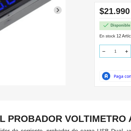
$21.99

Disponible 
12 Artí
En stock
AL PROBADOR VOLTIMETRO 
didor de corriente, probador de carga USB Dual, vo