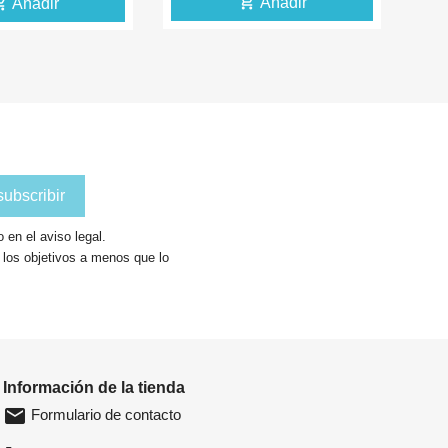
add_shopping_cart
Añadir
en el aviso legal.
a los objetivos a menos que lo
Información de la tienda
email
Formulario de contacto