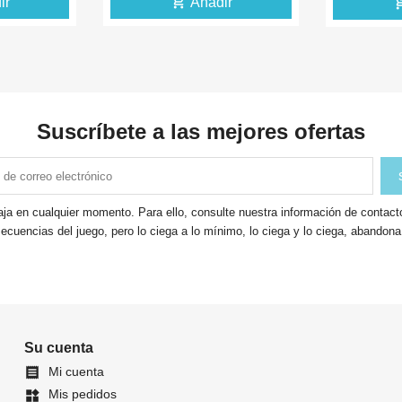
d_shopping_cart
add_shopping_cart
Añadir
Añadir
Suscríbete a las mejores ofertas
ja en cualquier momento. Para ello, consulte nuestra información de contacto 
ecuencias del juego, pero lo ciega a lo mínimo, lo ciega y lo ciega, abandon
Su cuenta
Mi cuenta

Mis pedidos
widgets