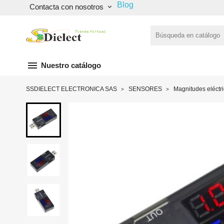
Blog
Contacta con nosotros
keyboard_arrow_down
menu
Nuestro catálogo
SSDIELECT ELECTRONICA SAS
SENSORES
Magnitudes eléctr