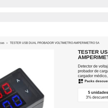
icas
TESTER USB DUAL PROBADOR VOLTIMETRO AMPERIMETRO 5A
TESTER U
AMPERIME
Detector de volta
probador de carga
cargador médico, 
dashboard_customize
Packs descue
5 unidade
3% descuen