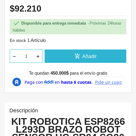
$92.210

Disponible para entrega inmediata
Próximas 24horas
hábiles
1 Artículo
En stock
add_shopping_cart
Añadir
Te quedan
450.000$
para el envío gratis
Descripción
KIT ROBOTICA ESP8266
L293D BRAZO ROBOT