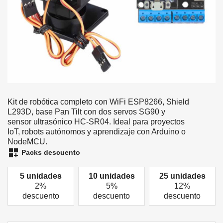
Kit de robótica completo con WiFi ESP8266, Shield
L293D, base Pan Tilt con dos servos SG90 y
sensor ultrasónico HC-SR04. Ideal para proyectos
IoT, robots autónomos y aprendizaje con Arduino o
NodeMCU.
dashboard_customize
Packs descuento
5 unidades
10 unidades
25 unidades
2%
5%
12%
descuento
descuento
descuento