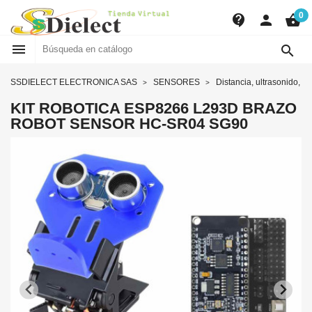
0
contact_support
person
shopping_basket


SSDIELECT ELECTRONICA SAS
SENSORES
Distancia, ultrasonido, ob
KIT ROBOTICA ESP8266 L293D BRAZO
ROBOT SENSOR HC-SR04 SG90