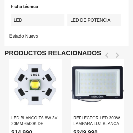
Ficha técnica
LED
LED DE POTENCIA
Estado
Nuevo
PRODUCTOS RELACIONADOS


LED BLANCO T6 8W 3V
REFLECTOR LED 300W
20MM 6500K DE
LAMPARA LUZ BLANCA
POTENCIA CON
6500K IP65 110V 220V
$14.990
$249.990