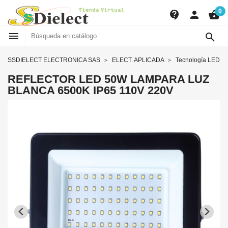
0
contact_support
person
shopping_basket


SSDIELECT ELECTRONICA SAS
ELECT. APLICADA
Tecnología LED
REFLECTOR LED 50W LAMPARA LUZ
BLANCA 6500K IP65 110V 220V