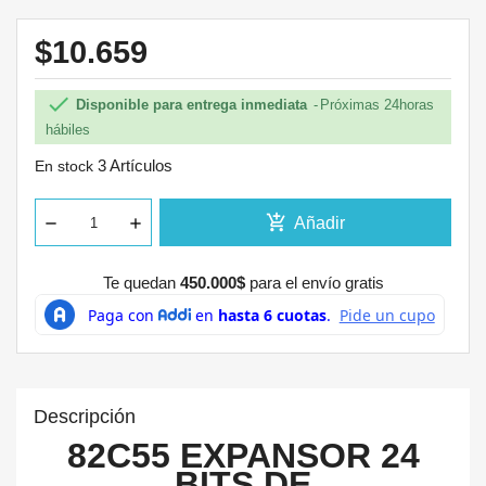
$10.659

Disponible para entrega inmediata
Próximas 24horas
hábiles
3 Artículos
En stock
add_shopping_cart
Añadir
Te quedan
450.000$
para el envío gratis
Descripción
82C55 EXPANSOR 24
BITS DE