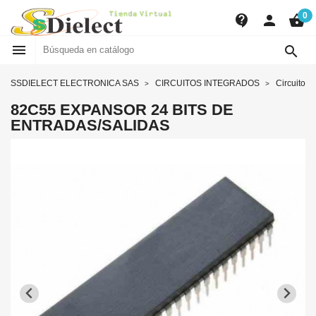
0
contact_support
person
shopping_basket


SSDIELECT ELECTRONICA SAS
CIRCUITOS INTEGRADOS
Circuitos 
82C55 EXPANSOR 24 BITS DE
ENTRADAS/SALIDAS