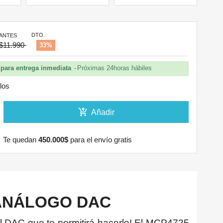
DTO.
ANTES
$11.990
33%
para entrega inmediata
Próximas 24horas hábiles
ulos
add_shopping_cart
Añadir
Te quedan
450.000$
para el envío gratis
ANÁLOGO DAC
l DAC que te permitirá hacerlo! El MCP4725