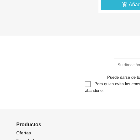
add_shopping_cart
add_shopping_cart
Aña
Añadir
Puede darse de ba
Para quien evita las cons
abandone.
Productos
Ofertas