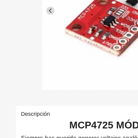
Descripción
MCP4725 MÓ
Siempre has querido generar voltajes anal