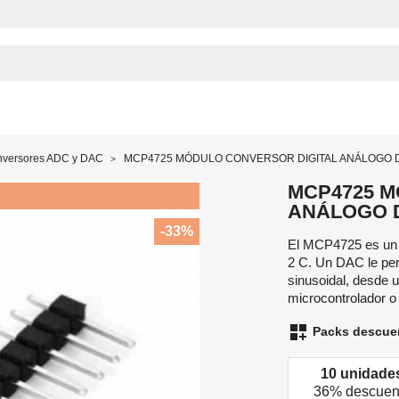
versores ADC y DAC
MCP4725 MÓDULO CONVERSOR DIGITAL ANÁLOGO 
MCP4725 M
ANÁLOGO 
-33%
El MCP4725 es un c
2 C. Un DAC le per
sinusoidal, desde un
microcontrolador o
dashboard_customize
Packs descue
10 unidade
36% descuen