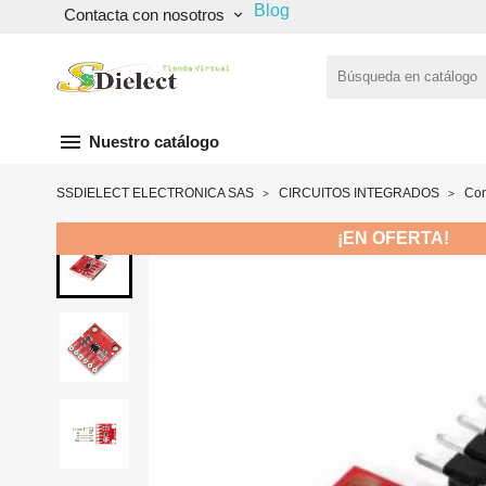
Blog
Contacta con nosotros
keyboard_arrow_down
menu
Nuestro catálogo
SSDIELECT ELECTRONICA SAS
CIRCUITOS INTEGRADOS
Con
¡EN OFERTA!