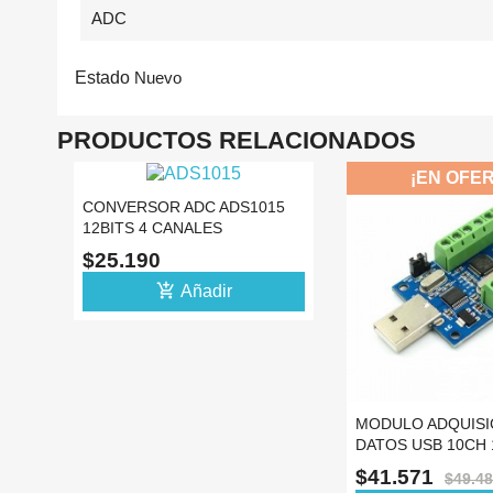
ADC
Estado
Nuevo
PRODUCTOS RELACIONADOS
¡EN OFERTA!
015
-16%
MODULO ADQUISICIÓN DE
PCF8591 CONVE
DATOS USB 10CH 12BITS
DAC (TAD)
STM32F103C8T6
$41.571
$13.189
$49.489