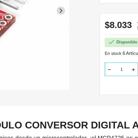
$8.033

Disponible 
6 Artíc
En stock
DULO CONVERSOR DIGITAL 
ógicos desde un microcontrolador, ¡el MCP4725 es e