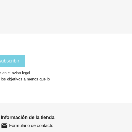
add_shopping_cart
Añadir
en el aviso legal.
a los objetivos a menos que lo
Información de la tienda
email
Formulario de contacto