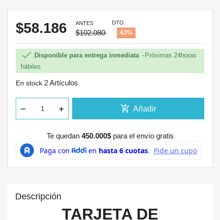
DTO.
$58.186
ANTES
$102.080
43%

Disponible para entrega inmediata
Próximas 24horas
hábiles
2 Artículos
En stock
add_shopping_cart
Añadir
Te quedan
450.000$
para el envío gratis
Descripción
TARJETA DE