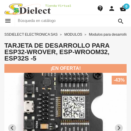
0
contact_support
person
shopping_basket


SSDIELECT ELECTRONICA SAS
MODULOS
Modulos para desarrollo
TARJETA DE DESARROLLO PARA
ESP32-WROVER, ESP-WROOM32,
ESP32S -5
¡EN OFERTA!
-43%