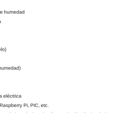
 de humedad
a
lo)
a humedad)
 eléctrica
aspberry Pi, PIC, etc.