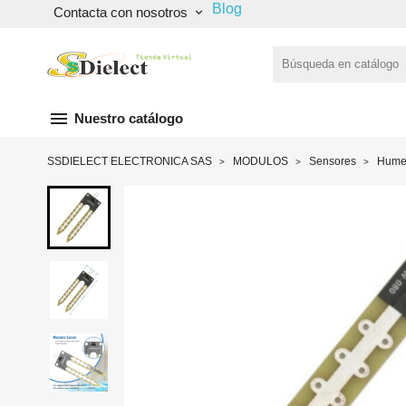
Blog
Contacta con nosotros
keyboard_arrow_down
menu
Nuestro catálogo
SSDIELECT ELECTRONICA SAS
MODULOS
Sensores
Hume