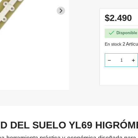
$2.490

Disponible 
2 Artíc
En stock
D DEL SUELO YL69 HIGRÓM
 herramienta práctica y económica diseñada para de