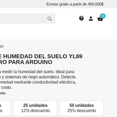
Envios gratis a partir de 450.000$
0
contact_support
person
shopping_basket

NO
 HUMEDAD DEL SUELO YL69
RO PARA ARDUINO
 medir la humedad del suelo. Ideal para
 y sistemas de riego automático. Detecta
umedad mediante conductividad eléctrica,
 costo.
nto
s
25 unidades
50 unidades
to
12% descuento
25% descuento