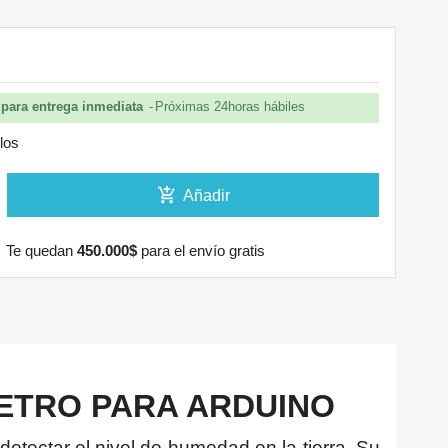
para entrega inmediata
Próximas 24horas hábiles
ulos
add_shopping_cart
Añadir
Te quedan
450.000$
para el envío gratis
ETRO PARA ARDUINO
tectar el nivel de humedad en la tierra. Su