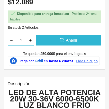
$12.089

Disponible para entrega inmediata
Próximas 24horas
hábiles
2 Artículos
En stock
add_shopping_cart
Añadir
Te quedan
450.000$
para el envío gratis
Descripción
LED DE ALTA POTENCIA
20W 30-36V 6000-6500K
LUZ BLANCO FRÍO