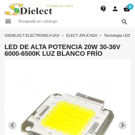
0
contact_support
person
shopping_basket


SSDIELECT ELECTRONICA SAS
ELECT. APLICADA
Tecnología LED
LED DE ALTA POTENCIA 20W 30-36V
6000-6500K LUZ BLANCO FRÍO