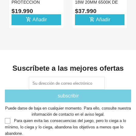
PROTECCION
18W 20MM 6500K DE
SOBRECORRIENTE AC
POTENCIA 6V CON
$19.990
$37.990
SENSOR 5A + RELE 12V
DISIPADOR
add_shopping_cart
add_shopping_cart
Añadir
Añadir
Suscríbete a las mejores ofertas
Puede darse de baja en cualquier momento. Para ello, consulte nuestra
información de contacto en el aviso legal.
Para quien evita las consecuencias del juego, pero lo ciega a lo
mínimo, lo ciega y lo ciega, abandona los objetivos a menos que lo
abandone.