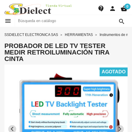
0
contact_support
person
shopping_basket


SSDIELECT ELECTRONICA SAS
HERRAMIENTAS
Instrumentos de me
PROBADOR DE LED TV TESTER
MEDIR RETROILUMINACIÓN TIRA
CINTA
AGOTADO