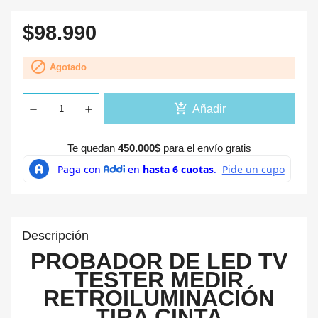
$98.990

Agotado
add_shopping_cart
Añadir
Te quedan
450.000$
para el envío gratis
Descripción
PROBADOR DE LED TV
TESTER MEDIR
RETROILUMINACIÓN
TIRA CINTA