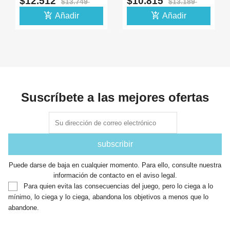
$12.512
$10.815
$13.749
$13.189
MQ-9 -12
add_shopping_cart
add_shopping_cart
Añadir
Añadir
Suscríbete a las mejores ofertas
Puede darse de baja en cualquier momento. Para ello, consulte nuestra
información de contacto en el aviso legal.
Para quien evita las consecuencias del juego, pero lo ciega a lo
mínimo, lo ciega y lo ciega, abandona los objetivos a menos que lo
abandone.