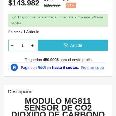
DTO.
$143.982
ANTES
$186.989
23%

Disponible para entrega inmediata
Próximas 24horas
hábiles
1 Artículo
En stock
add_shopping_cart
Añadir
Te quedan
450.000$
para el envío gratis
Descripción
MODULO MG811
SENSOR DE CO2
DIOXIDO DE CARBONO