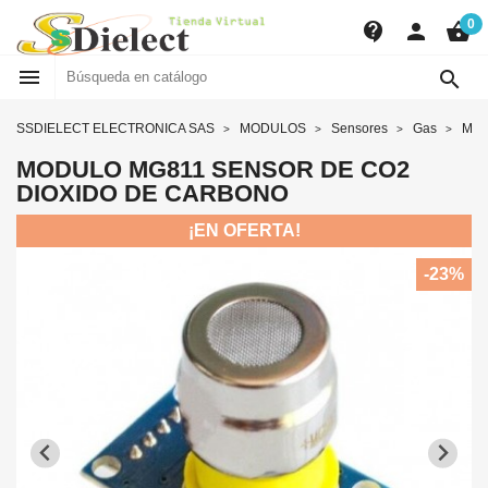
0
contact_support
person
shopping_basket


SSDIELECT ELECTRONICA SAS
MODULOS
Sensores
Gas
MOD
MODULO MG811 SENSOR DE CO2
DIOXIDO DE CARBONO
¡EN OFERTA!
-23%