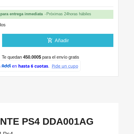
para entrega inmediata
Próximas 24horas hábiles
ulos
add_shopping_cart
Añadir
Te quedan
450.000$
para el envío gratis
NTE PS4 DDA001AG
4 Ps4