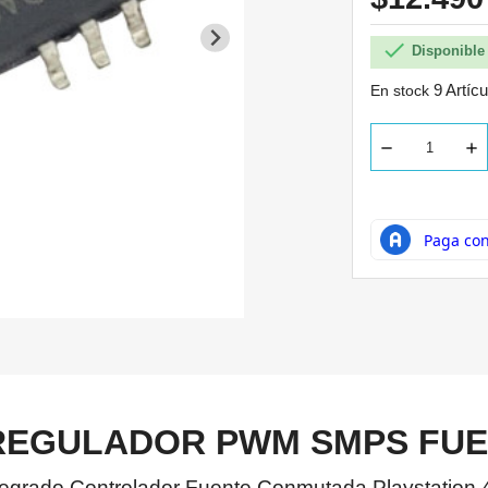

Disponible 
9 Artíc
En stock
 REGULADOR PWM SMPS FUE
grado Controlador Fuente Conmutada Playstation 