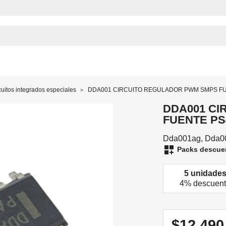
cuitos integrados especiales
DDA001 CIRCUITO REGULADOR PWM SMPS F
DDA001 C
FUENTE PS
Dda001ag, Dda00
dashboard_customize
Packs descue
5 unidade
4% descuen
$12.49