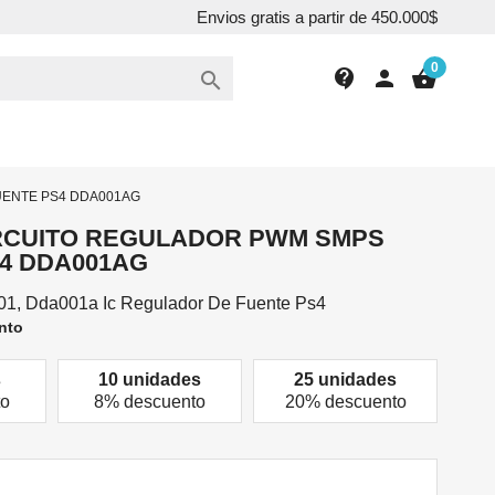
Envios gratis a partir de 450.000$
0
contact_support
person
shopping_basket

UENTE PS4 DDA001AG
IRCUITO REGULADOR PWM SMPS
4 DDA001AG
1, Dda001a Ic Regulador De Fuente Ps4
nto
s
10 unidades
25 unidades
to
8% descuento
20% descuento
0