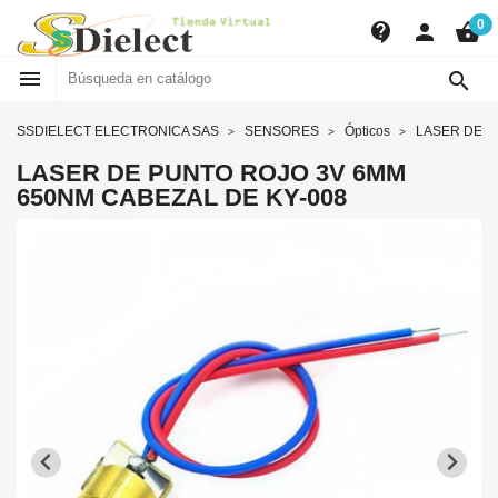
0
contact_support
person
shopping_basket


SSDIELECT ELECTRONICA SAS
SENSORES
Ópticos
LASER DE P
LASER DE PUNTO ROJO 3V 6MM
650NM CABEZAL DE KY-008