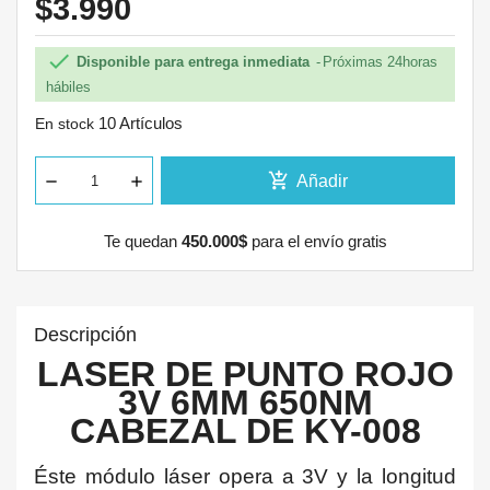
$3.990

Disponible para entrega inmediata
Próximas 24horas
hábiles
10 Artículos
En stock
add_shopping_cart
Añadir
Te quedan
450.000$
para el envío gratis
Descripción
LASER DE PUNTO ROJO
3V 6MM 650NM
CABEZAL DE KY-008
Éste módulo láser opera a 3V y la longitud