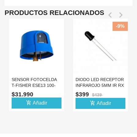
PRODUCTOS RELACIONADOS


-9%
SENSOR FOTOCELDA
DIODO LED RECEPTOR
T-FISHER ESE13 100-
INFRAROJO 5MM IR RX
240V 10A DIA NOCHE
FOTODIODO
$31.990
$399
$439
LUZ
add_shopping_cart
add_shopping_cart
Añadir
Añadir