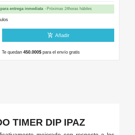
para entrega inmediata
Próximas 24horas hábiles
culos
add_shopping_cart
Añadir
Te quedan
450.000$
para el envío gratis
O TIMER DIP IPAZ
icativamente mejorado con respecto a los