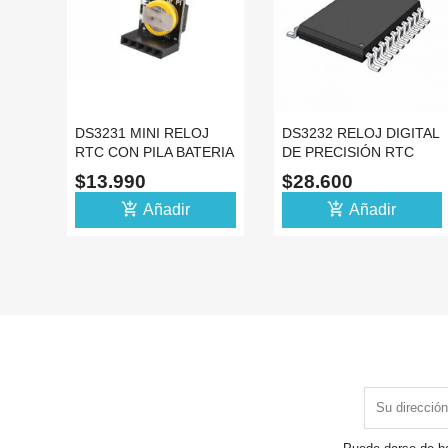
DS3231 MINI RELOJ
DS3232 RELOJ DIGITAL
RTC CON PILA BATERIA
DE PRECISIÓN RTC
ARDUINO RASPBERRY
$13.990
$28.600
PI
add_shopping_cart
add_shopping_cart
Añadir
Añadir