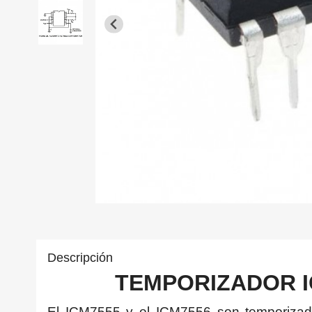
Descripción
TEMPORIZADOR IC
El ICM7555 y el ICM7556 son temporizado