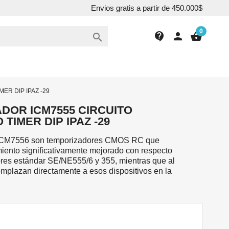
Envios gratis a partir de 450.000$
0
contact_support
person
shopping_basket

ER DIP IPAZ -29
DOR ICM7555 CIRCUITO
TIMER DIP IPAZ -29
 ICM7556 son temporizadores CMOS RC que
iento significativamente mejorado con respecto
ores estándar SE/NE555/6 y 355, mientras que al
mplazan directamente a esos dispositivos en la