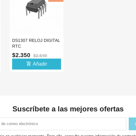
DS1307 RELOJ DIGITAL
RTC
$2.350
$2.640
add_shopping_cart
Añadir
Suscríbete a las mejores ofertas