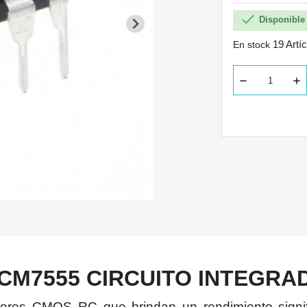

Disponible 
19 Artí
En stock
M7555 CIRCUITO INTEGRAD
res CMOS RC que brindan un rendimiento signif