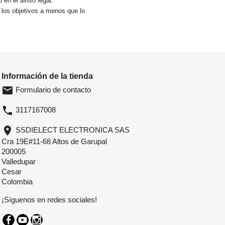
en el aviso legal.
a los objetivos a menos que lo
Información de la tienda
email
Formulario de contacto
phone
3117167008
location_on
SSDIELECT ELECTRONICA SAS
Cra 19E#11-68 Altos de Garupal
200005
Valledupar
Cesar
Colombia
¡Síguenos en redes sociales!
Facebook
YouTube
Instagram