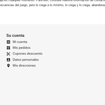
ja en cualquier momento. Para ello, consulte nuestra información de contacto 
ecuencias del juego, pero lo ciega a lo mínimo, lo ciega y lo ciega, abandon
Su cuenta
Mi cuenta

Mis pedidos
widgets
Cupones descuento
content_cut
Datos personales
account_box
Mis direcciones
location_on