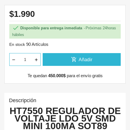
$1.990

Disponible para entrega inmediata
Próximas 24horas
hábiles
90 Artículos
En stock
add_shopping_cart
Añadir
Te quedan
450.000$
para el envío gratis
Descripción
HT7550 REGULADOR DE
VOLTAJE LDO 5V SMD
MINI 100MA SOT89