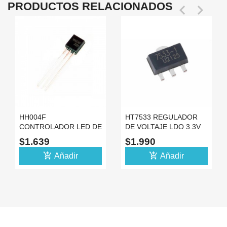
PRODUCTOS RELACIONADOS


HH004F
HT7533 REGULADOR
CONTROLADOR LED DE
DE VOLTAJE LDO 3.3V
BAJO VOLTAJE
SMD MINI 100MA SOT89
$1.639
$1.990
ELEVADOR -12
add_shopping_cart
add_shopping_cart
Añadir
Añadir