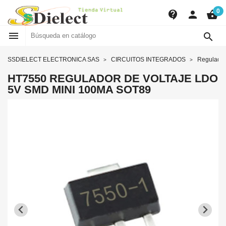
0
contact_support
person
shopping_basket


SSDIELECT ELECTRONICA SAS
CIRCUITOS INTEGRADOS
Regulador
HT7550 REGULADOR DE VOLTAJE LDO
5V SMD MINI 100MA SOT89