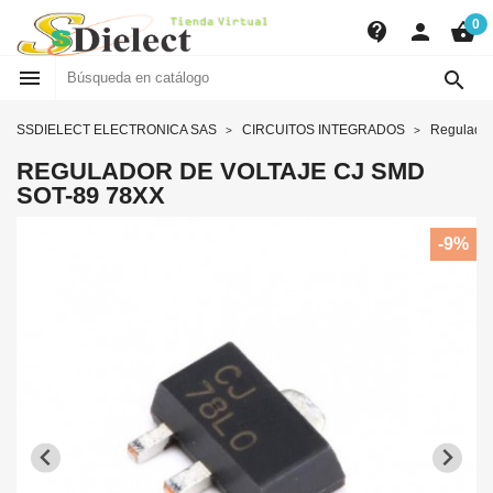
0
contact_support
person
shopping_basket


SSDIELECT ELECTRONICA SAS
CIRCUITOS INTEGRADOS
Regulador
REGULADOR DE VOLTAJE CJ SMD
SOT-89 78XX
-9%