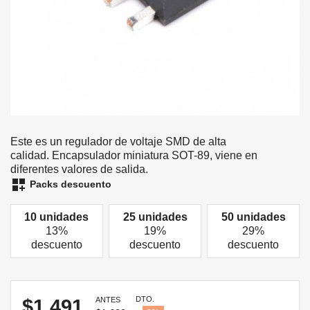
Este es un regulador de voltaje SMD de alta
calidad. Encapsulador miniatura SOT-89, viene en
diferentes valores de salida.
dashboard_customize
Packs descuento
10 unidades
25 unidades
50 unidades
13%
19%
29%
descuento
descuento
descuento
DTO.
$1.491
ANTES