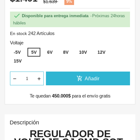
$1.639
9%

Disponible para entrega inmediata
Próximas 24horas
hábiles
242 Artículos
En stock
Voltaje
-5V
5V
6V
8V
10V
12V
15V
add_shopping_cart
Añadir
Te quedan
450.000$
para el envío gratis
Descripción
REGULADOR DE