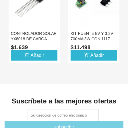
CONTROLADOR SOLAR
KIT FUENTE 5V Y 3.3V
YX8018 DE CARGA
700MA 3W CON 1117
BATERIA PARA LED
ENTRADA 110/220VAC
$1.639
$11.498
add_shopping_cart
add_shopping_cart
Añadir
Añadir
Suscríbete a las mejores ofertas