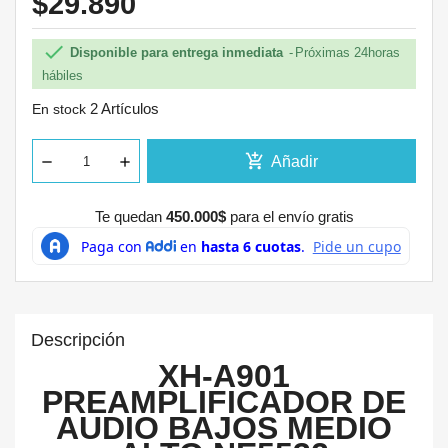
$29.890

Disponible para entrega inmediata
Próximas 24horas
hábiles
2 Artículos
En stock
add_shopping_cart
Añadir
Te quedan
450.000$
para el envío gratis
Descripción
XH-A901
PREAMPLIFICADOR DE
AUDIO BAJOS MEDIO