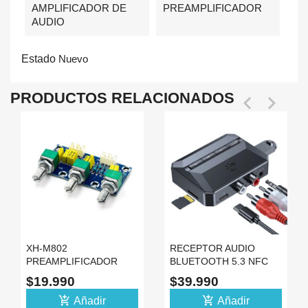
AMPLIFICADOR DE
PREAMPLIFICADOR
AUDIO
Estado
Nuevo
PRODUCTOS RELACIONADOS


XH-M802
RECEPTOR AUDIO
PREAMPLIFICADOR
BLUETOOTH 5.3 NFC
PASIVO DE AUDIO BAJO
USB TIPO C AUX 3.5MM
$19.990
$39.990
Y BRILLO
RCA
add_shopping_cart
add_shopping_cart
Añadir
Añadir