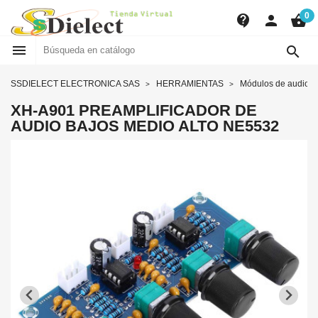
0
contact_support
person
shopping_basket


SSDIELECT ELECTRONICA SAS
HERRAMIENTAS
Módulos de audio
XH-A901 PREAMPLIFICADOR DE
AUDIO BAJOS MEDIO ALTO NE5532