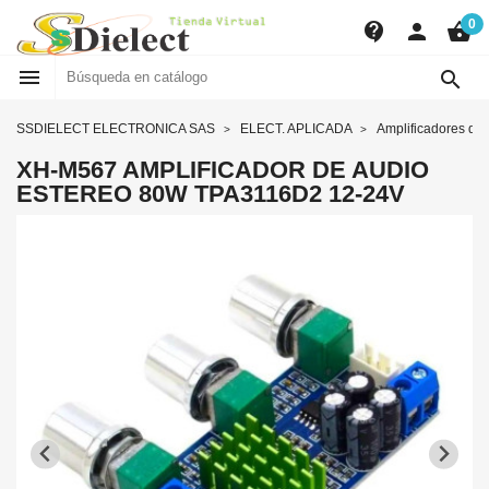
0
contact_support
person
shopping_basket


SSDIELECT ELECTRONICA SAS
ELECT. APLICADA
Amplificadores de
XH-M567 AMPLIFICADOR DE AUDIO
ESTEREO 80W TPA3116D2 12-24V