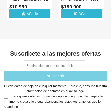
AUDIO ESTEREO
600W ESTEREO HIFI
$10.990
$189.900
MICROFONO
315W X CANAL
add_shopping_cart
add_shopping_cart
Añadir
Añadir
Suscríbete a las mejores ofertas
Puede darse de baja en cualquier momento. Para ello, consulte nuestra
información de contacto en el aviso legal.
Para quien evita las consecuencias del juego, pero lo ciega a lo
mínimo, lo ciega y lo ciega, abandona los objetivos a menos que lo
abandone.