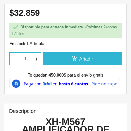
$32.859

Disponible para entrega inmediata
Próximas 24horas
hábiles
1 Artículo
En stock
add_shopping_cart
Añadir
Te quedan
450.000$
para el envío gratis
Descripción
XH-M567
AMPLIFICADOR DE