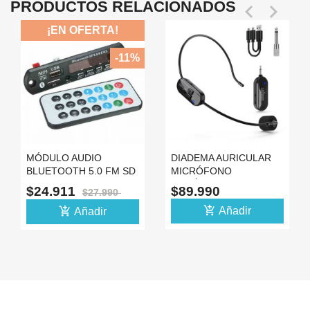
PRODUCTOS RELACIONADOS


¡EN OFERTA!
-11%
MÓDULO AUDIO
DIADEMA AURICULAR
BLUETOOTH 5.0 FM SD
MICRÓFONO
USB AUX PARA
INALÁMBRICO
$24.911
$89.990
$27.990
AMPLIFICADOR 7-12V
DOCENTE PROFESOR
add_shopping_cart
add_shopping_cart
Añadir
Añadir