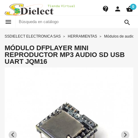
0
contact_support
person
shopping_basket


SSDIELECT ELECTRONICA SAS
HERRAMIENTAS
Módulos de audio
MÓDULO DFPLAYER MINI
REPRODUCTOR MP3 AUDIO SD USB
UART JQM16