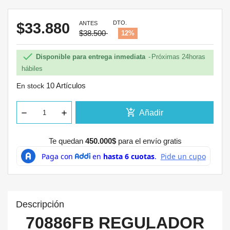
DTO.
$33.880
ANTES
$38.500
12%

Disponible para entrega inmediata
Próximas 24horas
hábiles
10 Artículos
En stock
add_shopping_cart
Añadir
Te quedan
450.000$
para el envío gratis
Descripción
70886FB REGULADOR