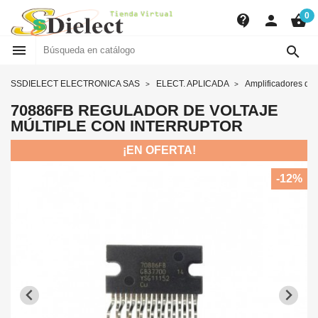
0
contact_support
person
shopping_basket


SSDIELECT ELECTRONICA SAS
ELECT. APLICADA
Amplificadores de
70886FB REGULADOR DE VOLTAJE
MÚLTIPLE CON INTERRUPTOR
¡EN OFERTA!
-12%