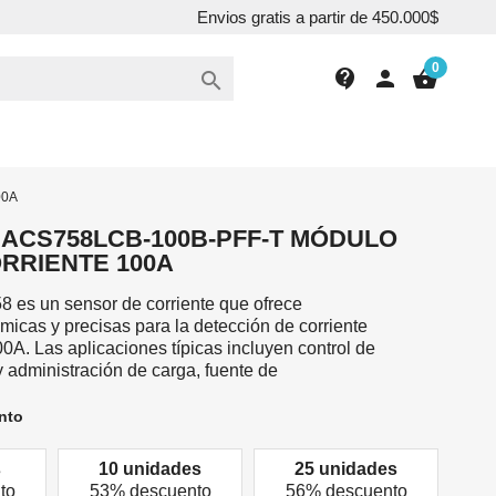
Envios gratis a partir de 450.000$
0
contact_support
person
shopping_basket

00A
 ACS758LCB-100B-PFF-T MÓDULO
RRIENTE 100A
 es un sensor de corriente que ofrece
icas y precisas para la detección de corriente
A. Las aplicaciones típicas incluyen control de
y administración de carga, fuente de
nto
s
10 unidades
25 unidades
to
53% descuento
56% descuento