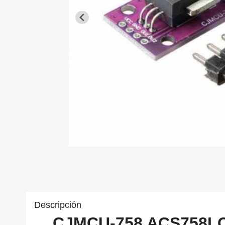
Descripción
CJMCU-758 ACS758L