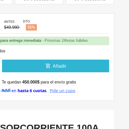
DTO.
5
ANTES
$49.990
51%
para entrega inmediata
Próximas 24horas hábiles
ulos
add_shopping_cart
Añadir
Te quedan
450.000$
para el envío gratis
NSORCORRIENTE 100A