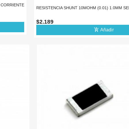
E CORRIENTE
RESISTENCIA SHUNT 10MOHM (0.01) 1.0MM S
$2.189
add_shopping_cart
Añadir