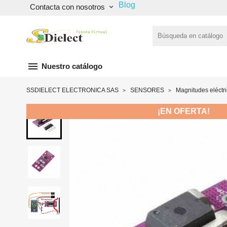
Blog
Contacta con nosotros
keyboard_arrow_down
menu
Nuestro catálogo
SSDIELECT ELECTRONICA SAS
SENSORES
Magnitudes eléctr
¡EN OFERTA!