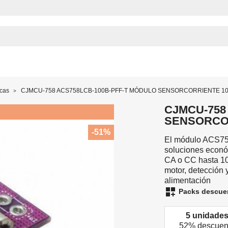
icas
CJMCU-758 ACS758LCB-100B-PFF-T MÓDULO SENSORCORRIENTE 1
CJMCU-758
SENSORCO
-51%
El módulo ACS758
soluciones económ
CA o CC hasta 100
motor, detección 
alimentación
dashboard_customize
Packs descue
5 unidade
52% descuen