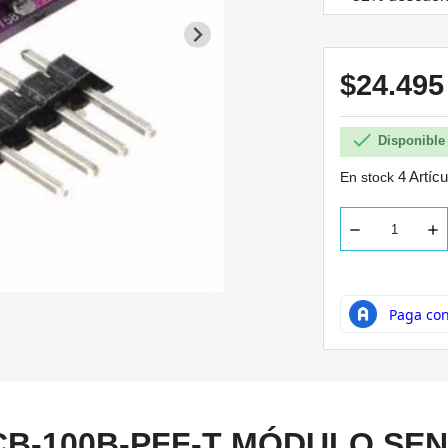
$24.49

Disponible 
4 Artíc
En stock
CB-100B-PFF-T MÓDULO SE