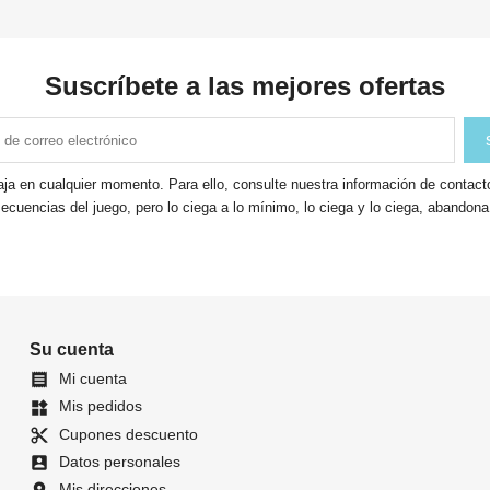
Suscríbete a las mejores ofertas
ja en cualquier momento. Para ello, consulte nuestra información de contacto 
ecuencias del juego, pero lo ciega a lo mínimo, lo ciega y lo ciega, abandon
Su cuenta
Mi cuenta

Mis pedidos
widgets
Cupones descuento
content_cut
Datos personales
account_box
Mis direcciones