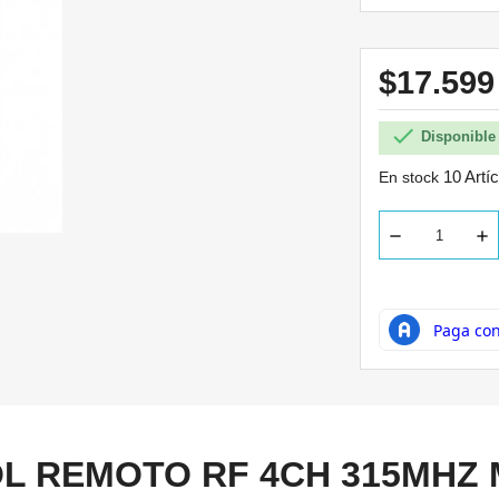
$17.59

Disponible 
10 Artí
En stock
L REMOTO RF 4CH 315MHZ