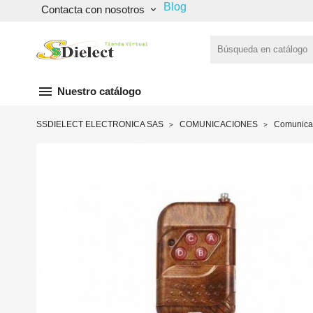
Blog
Contacta con nosotros
keyboard_arrow_down
menu
Nuestro catálogo
SSDIELECT ELECTRONICA SAS
COMUNICACIONES
Comunicac