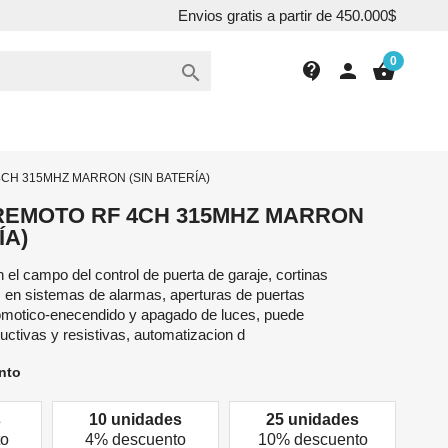
Envios gratis a partir de 450.000$
0
contact_support
person
shopping_basket

CH 315MHZ MARRON (SIN BATERÍA)
REMOTO RF 4CH 315MHZ MARRON
ÍA)
 el campo del control de puerta de garaje, cortinas
, en sistemas de alarmas, aperturas de puertas
omotico-enecendido y apagado de luces, puede
uctivas y resistivas, automatizacion d
nto
s
10 unidades
25 unidades
to
4% descuento
10% descuento