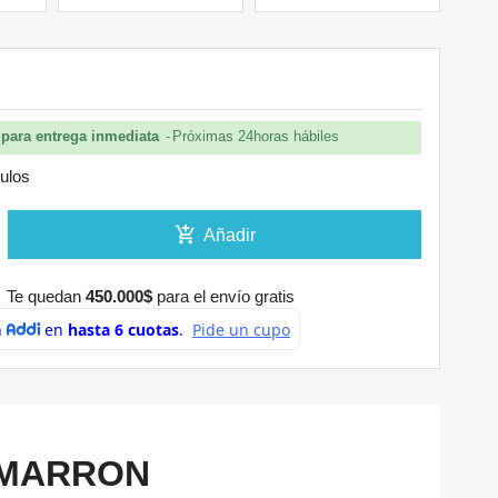
9
para entrega inmediata
Próximas 24horas hábiles
culos
add_shopping_cart
Añadir
Te quedan
450.000$
para el envío gratis
 MARRON