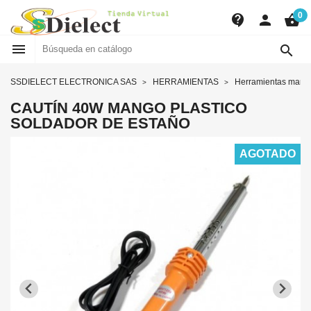
0
contact_support
person
shopping_basket


SSDIELECT ELECTRONICA SAS
HERRAMIENTAS
Herramientas manu
CAUTÍN 40W MANGO PLASTICO
SOLDADOR DE ESTAÑO
AGOTADO