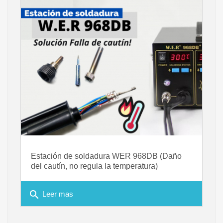
Estación de soldadura WER 968DB (Daño
del cautín, no regula la temperatura)
search
Leer mas