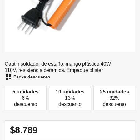
Cautín soldador de estaño, mango plástico 40W
110V, resistencia cerámica. Empaque blister
dashboard_customize
Packs descuento
5 unidades
10 unidades
25 unidades
6%
13%
32%
descuento
descuento
descuento
$8.789