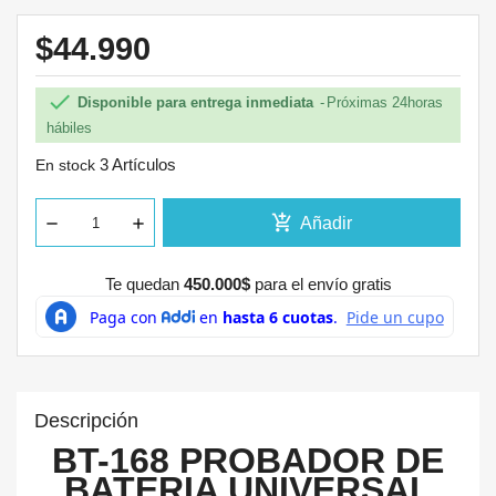
$44.990

Disponible para entrega inmediata
Próximas 24horas
hábiles
3 Artículos
En stock
add_shopping_cart
Añadir
Te quedan
450.000$
para el envío gratis
Descripción
BT-168 PROBADOR DE
BATERIA UNIVERSAL