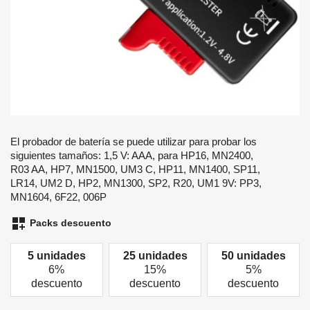
El probador de batería se puede utilizar para probar los
siguientes tamaños: 1,5 V: AAA, para HP16, MN2400,
R03 AA, HP7, MN1500, UM3 C, HP11, MN1400, SP11,
LR14, UM2 D, HP2, MN1300, SP2, R20, UM1 9V: PP3,
MN1604, 6F22, 006P
dashboard_customize
Packs descuento
5 unidades
25 unidades
50 unidades
6%
15%
5%
descuento
descuento
descuento