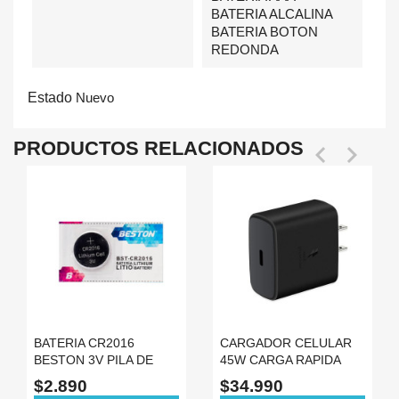
BATERIA ALCALINA
BATERIA BOTON
REDONDA
Estado
Nuevo
PRODUCTOS RELACIONADOS


BATERIA CR2016
CARGADOR CELULAR
BESTON 3V PILA DE
45W CARGA RAPIDA
LITIO TIPO MONEDA
TIPO C CABEZOTE SIN
$2.890
$34.990
BOTON
CABLE