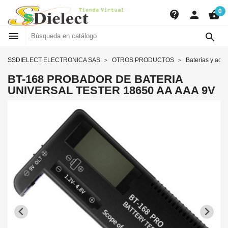
0
contact_support
person
shopping_basket


SSDIELECT ELECTRONICA SAS
OTROS PRODUCTOS
Baterías y acce
BT-168 PROBADOR DE BATERIA
UNIVERSAL TESTER 18650 AA AAA 9V