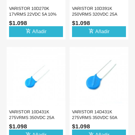
VARISTOR 10D270K
VARISTOR 10D391K
17VRMS 22VDC 5A 10%
250VRMS 320VDC 25A
MOV VDR 10MM
10% MOV VDR 10MM -12
$1.098
$1.098
add_shopping_cart
add_shopping_cart
Añadir
Añadir
VARISTOR 10D431K
VARISTOR 14D431K
275VRMS 350VDC 25A
275VRMS 350VDC 50A
10% MOV VDR 10MM
10% MOV VDR 14MM
$1.098
$1.098
add_shopping_cart
add_shopping_cart
Añadir
Añadir