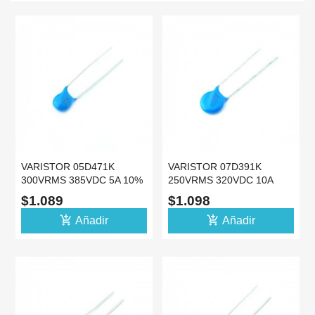
VARISTOR 05D471K
VARISTOR 07D391K
300VRMS 385VDC 5A 10%
250VRMS 320VDC 10A
MOV VDR 5MM
10% MOV VDR 7MM
$1.089
$1.098
add_shopping_cart
add_shopping_cart
Añadir
Añadir