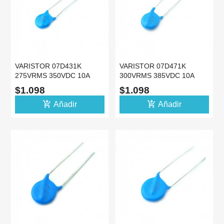
VARISTOR 07D431K
VARISTOR 07D471K
275VRMS 350VDC 10A
300VRMS 385VDC 10A
10% MOV VDR 7MM
10% MOV VDR 7MM
$1.098
$1.098
add_shopping_cart
add_shopping_cart
Añadir
Añadir