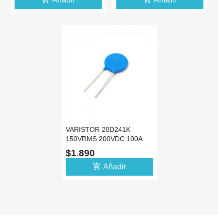
VARISTOR 20D241K
150VRMS 200VDC 100A
10% MOV VDR 20MM
$1.890
add_shopping_cart
Añadir