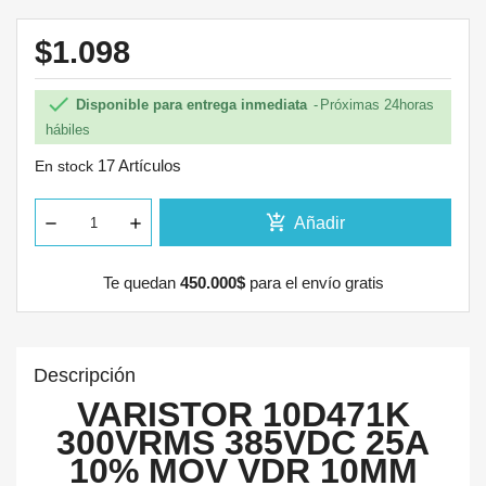
$1.098

Disponible para entrega inmediata
Próximas 24horas
hábiles
17 Artículos
En stock
add_shopping_cart
Añadir
Te quedan
450.000$
para el envío gratis
Descripción
VARISTOR 10D471K
300VRMS 385VDC 25A
10% MOV VDR 10MM