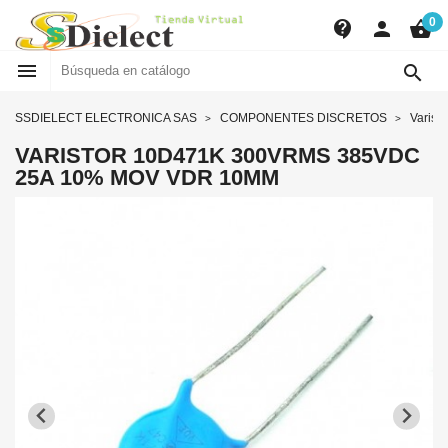
0
contact_support
person
shopping_basket


SSDIELECT ELECTRONICA SAS
COMPONENTES DISCRETOS
Varisto
VARISTOR 10D471K 300VRMS 385VDC
25A 10% MOV VDR 10MM