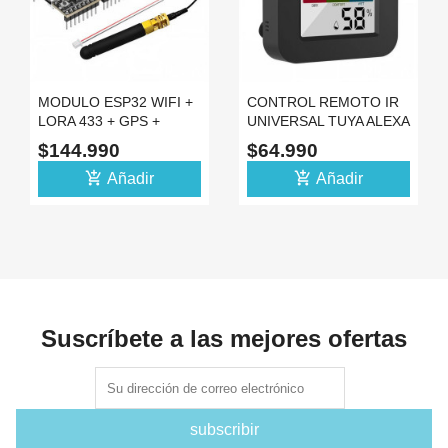
MODULO ESP32 WIFI +
CONTROL REMOTO IR
LORA 433 + GPS +
UNIVERSAL TUYA ALEXA
DISPLAY OLED USB
SENSOR
$144.990
$64.990
TIPO C
TEMPERATURA
add_shopping_cart
add_shopping_cart
Añadir
Añadir
Suscríbete a las mejores ofertas