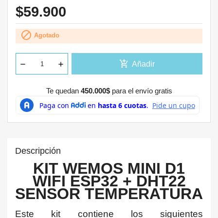
$59.900

Agotado
add_shopping_cart
Añadir
Te quedan
450.000$
para el envío gratis
Descripción
KIT WEMOS MINI D1
WIFI ESP32 + DHT22
SENSOR TEMPERATURA
Este kit contiene los siguientes