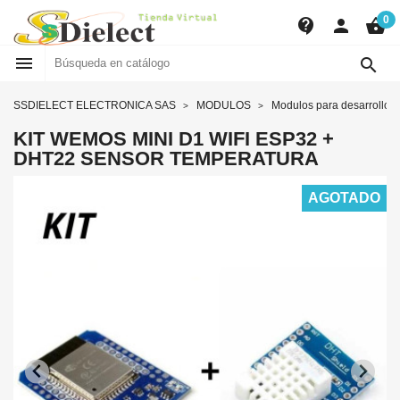
0
contact_support
person
shopping_basket


SSDIELECT ELECTRONICA SAS
MODULOS
Modulos para desarrollo
KIT WEMOS MINI D1 WIFI ESP32 +
DHT22 SENSOR TEMPERATURA
AGOTADO