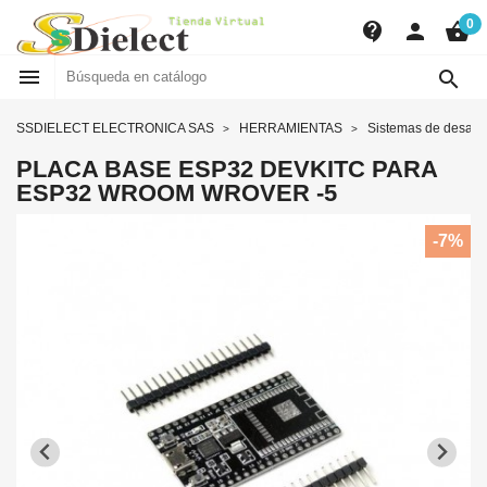
0
contact_support
person
shopping_basket


SSDIELECT ELECTRONICA SAS
HERRAMIENTAS
Sistemas de desarr
PLACA BASE ESP32 DEVKITC PARA
ESP32 WROOM WROVER -5
-7%