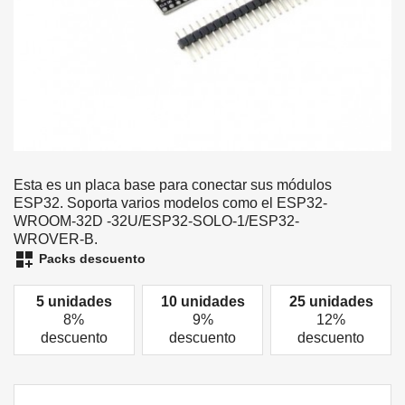
Esta es un placa base para conectar sus módulos
ESP32. Soporta varios modelos como el ESP32-
WROOM-32D -32U/ESP32-SOLO-1/ESP32-
WROVER-B.
dashboard_customize
Packs descuento
5 unidades
10 unidades
25 unidades
8%
9%
12%
descuento
descuento
descuento