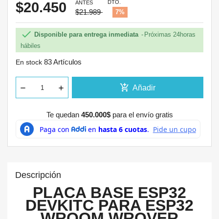
DTO.
$20.450
ANTES
$21.989
7%

Disponible para entrega inmediata
Próximas 24horas
hábiles
83 Artículos
En stock
add_shopping_cart
Añadir
Te quedan
450.000$
para el envío gratis
Descripción
PLACA BASE ESP32
DEVKITC PARA ESP32
WROOM WROVER