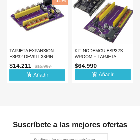
-11%
TARJETA EXPANSION
KIT NODEMCU ESP32S
ESP32 DEVKIT 38PIN
WROOM + TARJETA
SHIELD BOARD
EXPANSION 38PIN SHIELD
$14.211
$64.990
$15.967
DESARROLLO
add_shopping_cart
add_shopping_cart
Añadir
Añadir
Suscríbete a las mejores ofertas