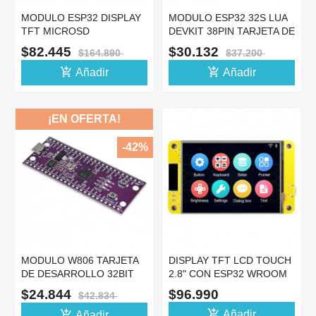
MODULO ESP32 DISPLAY
MODULO ESP32 32S LUA
TFT MICROSD
DEVKIT 38PIN TARJETA DE
BLUETOOTH WIFI PARA
DESARROLLO
$82.445
$30.132
$164.890
$37.200
ARDUINO
add_shopping_cart
add_shopping_cart
Añadir
Añadir
¡EN OFERTA!
-42%
MODULO W806 TARJETA
DISPLAY TFT LCD TOUCH
DE DESARROLLO 32BIT
2.8" CON ESP32 WROOM
240MHZ STM32 6UARTS
WIFI BLUETOOTH
$24.844
$96.990
$42.834
add_shopping_cart
add_shopping_cart
Añadir
Añadir