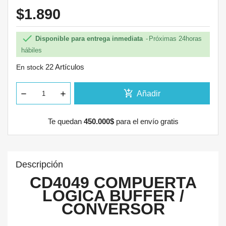
$1.890

Disponible para entrega inmediata
Próximas 24horas
hábiles
22 Artículos
En stock
add_shopping_cart
Añadir
Te quedan
450.000$
para el envío gratis
Descripción
CD4049 COMPUERTA
LOGICA BUFFER /
CONVERSOR