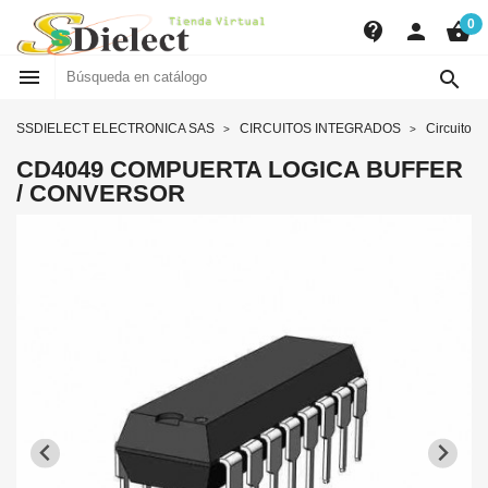
0
contact_support
person
shopping_basket


SSDIELECT ELECTRONICA SAS
CIRCUITOS INTEGRADOS
Circuitos d
CD4049 COMPUERTA LOGICA BUFFER
/ CONVERSOR