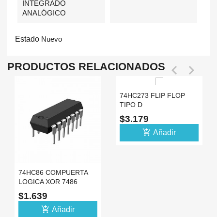
INTEGRADO
ANALÓGICO
Estado
Nuevo
PRODUCTOS RELACIONADOS


74HC273 FLIP FLOP
TIPO D
$3.179
add_shopping_cart
Añadir
74HC86 COMPUERTA
LOGICA XOR 7486
SN74HC86N
$1.639
add_shopping_cart
Añadir