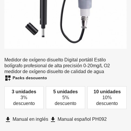
Medidor de oxígeno disuelto Digital portátil Estilo
bolígrafo profesional de alta precisión 0-20mg/L O2
medidor de oxígeno disuelto de calidad de agua
dashboard_customize
Packs descuento
3 unidades
5 unidades
10 unidades
3%
5%
10%
descuento
descuento
descuento
file_download
file_download
Manual en inglés
Manual español PH092