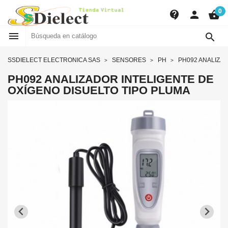
0
contact_support
person
shopping_basket


SSDIELECT ELECTRONICA SAS
SENSORES
PH
PH092 ANALIZAD
PH092 ANALIZADOR INTELIGENTE DE
OXÍGENO DISUELTO TIPO PLUMA