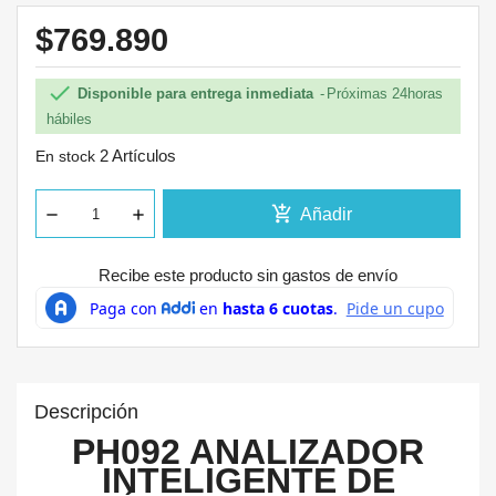
$769.890

Disponible para entrega inmediata
Próximas 24horas
hábiles
2 Artículos
En stock
add_shopping_cart
Añadir
Recibe este producto sin gastos de envío
Descripción
PH092 ANALIZADOR
INTELIGENTE DE