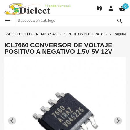
0
contact_support
person
shopping_basket


SSDIELECT ELECTRONICA SAS
CIRCUITOS INTEGRADOS
Regulador
ICL7660 CONVERSOR DE VOLTAJE
POSITIVO A NEGATIVO 1.5V 5V 12V