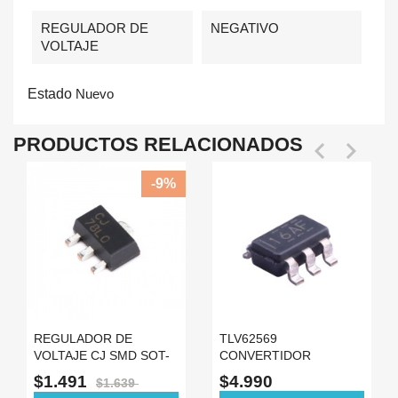
REGULADOR DE
NEGATIVO
VOLTAJE
Estado
Nuevo
PRODUCTOS RELACIONADOS


-9%
REGULADOR DE
TLV62569
VOLTAJE CJ SMD SOT-
CONVERTIDOR
89 78XX
REDUCTOR 3.3V 1A
$1.491
$4.990
$1.639
REGULADOR 16AF