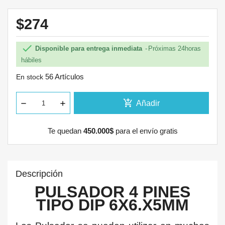
$274

Disponible para entrega inmediata
Próximas 24horas
hábiles
56 Artículos
En stock
add_shopping_cart
Añadir
Te quedan
450.000$
para el envío gratis
Descripción
PULSADOR 4 PINES
TIPO DIP 6X6.X5MM