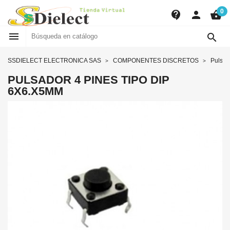
0
contact_support
person
shopping_basket


SSDIELECT ELECTRONICA SAS
COMPONENTES DISCRETOS
Pulsad
PULSADOR 4 PINES TIPO DIP
6X6.X5MM