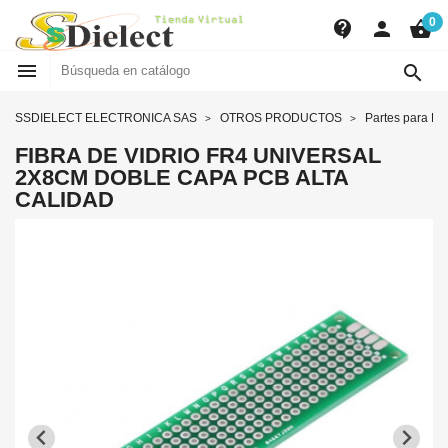
0
contact_support
person
shopping_basket


SSDIELECT ELECTRONICA SAS
OTROS PRODUCTOS
Partes para P
FIBRA DE VIDRIO FR4 UNIVERSAL
2X8CM DOBLE CAPA PCB ALTA
CALIDAD