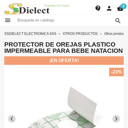
0
contact_support
person
shopping_basket


SSDIELECT ELECTRONICA SAS
OTROS PRODUCTOS
Otros producto
PROTECTOR DE OREJAS PLASTICO
IMPERMEABLE PARA BEBE NATACION
¡EN OFERTA!
-23%