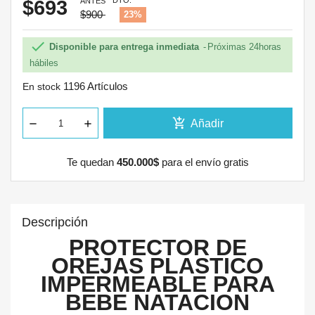
DTO.
$693
ANTES
$900
23%

Disponible para entrega inmediata
Próximas 24horas
hábiles
1196 Artículos
En stock
add_shopping_cart
Añadir
Te quedan
450.000$
para el envío gratis
Descripción
PROTECTOR DE
OREJAS PLASTICO
IMPERMEABLE PARA
BEBE NATACION