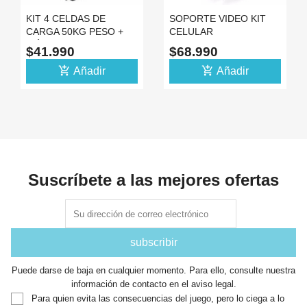
KIT 4 CELDAS DE
SOPORTE VIDEO KIT
CARGA 50KG PESO +
CELULAR
MÓDULO HX711 PARA
ESTABILIZADOR
$41.990
$68.990
ARDUINO
TRIPODE LED
add_shopping_cart
add_shopping_cart
Añadir
MICROFON
Añadir
Suscríbete a las mejores ofertas
Puede darse de baja en cualquier momento. Para ello, consulte nuestra
información de contacto en el aviso legal.
Para quien evita las consecuencias del juego, pero lo ciega a lo